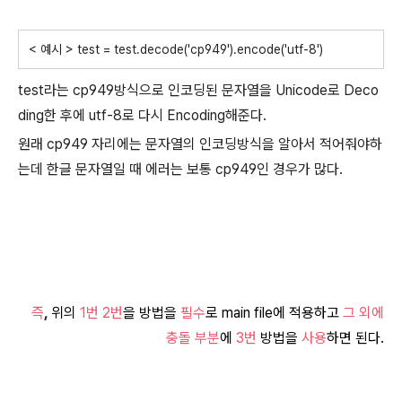
< 예시 > test = test.decode('cp949').encode('utf-8')
test라는 cp949방식으로 인코딩된 문자열을 Unicode로 Deco
ding한 후에 utf-8로 다시 Encoding해준다.
원래 cp949 자리에는 문자열의 인코딩방식을 알아서 적어줘야하
는데 한글 문자열일 때 에러는 보통 cp949인 경우가 많다.
즉
,
위의
1번 2번
을 방법을
필수
로 m
ain file에 적용하고
그 외에
충돌 부분
에
3번
방법
을
사용
하면 된다.