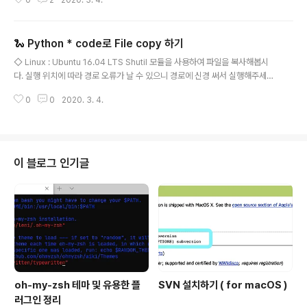
0
2
2020. 3. 4.
손 쉽게 변수 값으로 저장 할 수 있었다. 내용을 발췌 해온 포스팅에서 commu
nicate는 파일이 크거나 unlimited한 부분에서는 쓰지 말라고 한다는 댓글을
보았다. 왜 그런지까지는 자세히 보지 않았으니 그런 상황이라면 좀 더 찾아보
🐍 Python * code로 File copy 하기
고 적용하도록 하자. 파이썬뿐만 아니라 뭐든 문서를 볼 때는 자신의 버전과 문
글 내용
서에서 설명하는 버전이 같은 지를 항상 보아야 한다. Let's do this 1. check
◇ Linux : Ubuntu 16.04 LTS Shutil 모듈을 사용하여 파일을 복사해봅시
_output(...) import subprocess da..
다. 실행 위치에 따라 경로 오류가 날 수 있으니 경로에 신경 써서 실행해주세요.
1. copy2(src, dst) import shutil shutil.copy2("복사할 파일명", "새로만
0
0
2020. 3. 4.
드는 파일명") 2. copyfile(src, dst) copyfile("복사할 파일명", "새로만드는
파일명") - dst(새로만드는 파일명)이 이미 존재하는 경우 덮어 씀 - pipe나 c
haracter/block 디바이스는 복사 할 수 없음 - IOError 예외가 발생하는 경
우가 생김 1. src가 존재하지 않을 때 2. src가 존재하지만 접근 할 수 없을 때
3. dst가 writable하지 않을 때 = 쓰기 권한..
이 블로그 인기글
oh-my-zsh 테마 및 유용한 플
SVN 설치하기 ( for macOS )
러그인 정리