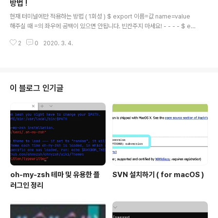
수에 등록되어 있는 폴더에 옮긴다. A. locate 명령어로 실행 파일의 위치를 찾
방법 !
글 내용
는다. ( /opt/googl..
현재 터미널에만 적용하는 방법 ( 1회성 ) $ export 이름=값 name=value
해주실 때 =의 좌우에 공백이 있으면 안됩니다. 빈칸주지 마세요! - - - - $ en
v | grep 이름 env는 적용된 환경 변수 목록을 다 보여줍니다. 이때, grep 명
2
0
2020. 3. 4.
령어를 이용하여 지정한 변수가 제대로 잘 등록됬는지 확인 할 수 있습니다. 혹
은 $ echo $이름을 이용하여 확인할 수도 있습니다. - - - - 환경변수 적용하
기 ( 해지 하지 않는 한 영구성 ) 1. 파일수정 bash.bashrc / bashrc $ vim /
etc/bash.bashrc 파일을 수정해 주시면 모든 사용자에게 환경변수를 영구적
으로 등록하는 것과 같습니다. 파일을 열어주시고, 맨 마지막 혹은 맨 위에 사용
이 블로그 인기글
자가 원하는 환경변수..
oh-my-zsh 테마 및 유용한 플
SVN 설치하기 ( for macOS )
러그인 정리