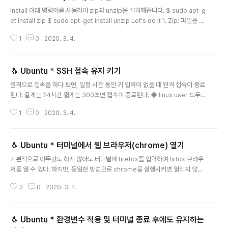
글 내용
Install 아래 명령어를 사용하여 zip과 unzip을 설치해줍니다. $ sudo apt-g
et install zip $ sudo apt-get install unzip Let's do it 1. Zip: 파일을 압
축 -r 옵션을 사용하면 폴더도 함께 압축 $ zip 알집이름.zip 압축대상경로 $
1
0
2020. 3. 4.
zip 알집이름.zip -r 압축대상경로 #경로 하위에 파일이 있는 경우 이 명령어
를 사용! 2. Unzip: 파일 압축을 해제 -d 옵션을 사용하면 알집을 해당 디렉토
리 하위에 압축 해제 $ unzip 알집이름.zip $ unzip 알집이름.zip -d 알집내
🐧 Ubuntu * SSH 접속 유지 키기
용물을담을디렉토리이름
글 내용
원격으로 접속을 하다 보면, 일정 시간 동안 키 입력이 없을 때 원격 접속이 종료
된다. 길게는 24시간 짧게는 300초면 접속이 종료된다. ◆ linux user 모두
에게 적용하고 싶다면, $ vi /etc/ssh/ssh_config ◆ 지금 사용중인 user에
1
0
2020. 3. 4.
게만 적용하고 싶다면, $ vi ~/.ssh/config 💡 파일을 추가 혹은 수정해 주면
되는데 만약에 위 위치에 해당 파일이 없다면 생성 후 내용을 추가해 주면 된다.
Insert the following: Host * ServerAliveInterval 300 ServerAliveC
🐧 Ubuntu * 터미널에서 웹 브라우저(chrome) 열기
ountMax 2 여기서 ServerAliveInterval의 단위는 sec이며 ServerAlive
글 내용
CountMax의 갯수는 살아있다고 보낼 메시지의 수 이다. ..
기본적으로 아무것도 하지 않아도 터미널에 firefox를 입력하여 firfox 브라우
저를 열 수 있다. 하지만, 동일한 방법으로 chrome을 실행시키면 열리지 않는
다. $ firefox #firefox 브라우저 실행 $ chrome chrome: command no
3
0
2020. 3. 4.
t found 이유는 실행파일의 위치를 정의해 놓은 환경변수( PATH )에 크롬의
위치가 정의되어있지 않기 때문이다. 이를 해결하는 방법은 두 가지가 있다. 1.
환경 변수( PATH ) 파일 편집 - 환경 변수 파일을 편집하여 크롬에 속해 있는
🐧 Ubuntu * 환경변수 적용 및 터미널 종료 후에도 유지하는
폴더를 환경 변수에 추가 시킨다. 2. 크롬 파일 이동 - 크롬 파일을 이미 환경 변