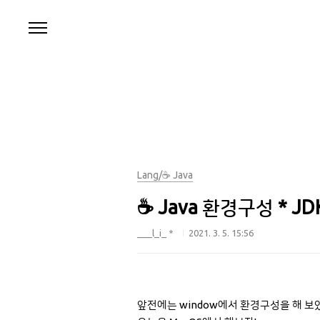
본문 바로가기
Lang/☕ Java
☕ Java 환경구성 * JD
___l_i_ *
2021. 3. 5. 15:56
앞전에는 window에서 환경구성을 해 보