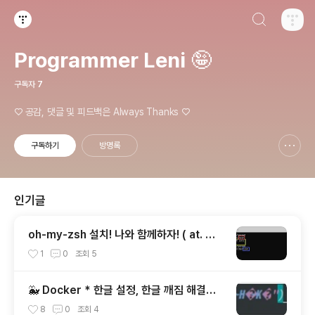
검색하기
티스토리
Programmer Leni 🤪
구독자
7
♡ 공감, 댓글 및 피드백은 Always Thanks ♡
구독하기
방명록
신고하기 레이어
열기
인기글
oh-my-zsh 설치! 나와 함께하자! ( at. Wi
ndows ) feat. zsh 설치
1
0
조회
5
🐳 Docker * 한글 설정, 한글 깨짐 해결하
기
8
0
조회
4