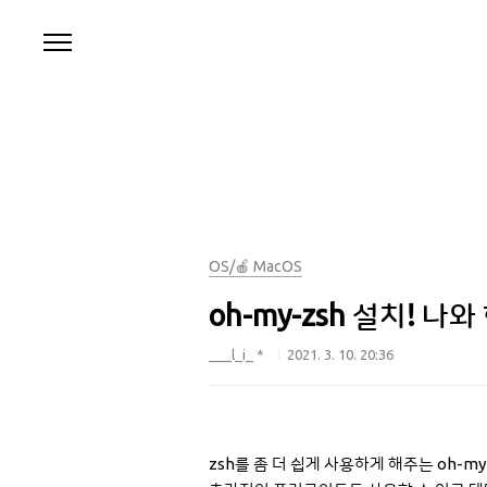
본문 바로가기
OS/🍎 MacOS
oh-my-zsh 설치! 나와 함
___l_i_ *
2021. 3. 10. 20:36
zsh를 좀 더 쉽게 사용하게 해주는 oh-m