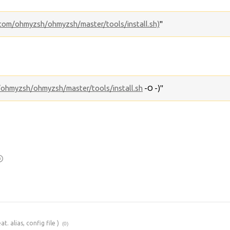
.com/ohmyzsh/ohmyzsh/master/tools/install.sh)
"
/ohmyzsh/ohmyzsh/master/tools/install.sh
-O -)"
ias, config file )
(0)