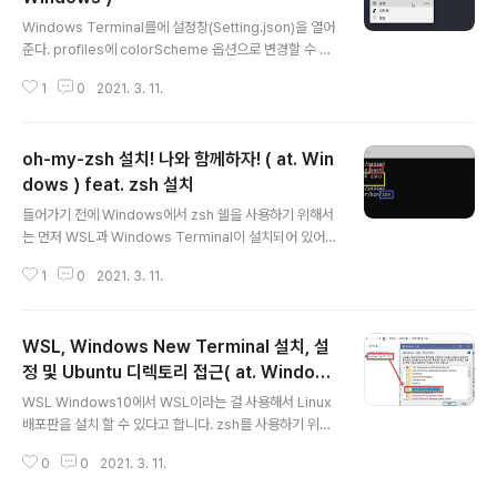
글 내용
> tasklist /svc /FI "PID eq 앞서_확인한_PID_번호" 3.
Windows Terminal를에 설정창(Setting.json)을 열어
내용 확인 후 사용을 종료하려고 했던 프로세스가 맞다면 t
준다. profiles에 colorScheme 옵션으로 변경할 수 있
askkill 명령어를 사용해 프로세스를 강제 종료함으로서
다. 쓰니는 기본으로 포함된 컬러테마 One Half Dark를
다른 곳에서 ..
1
0
2021. 3. 11.
사용했다. Terminal의 색상 테마를 변경해주자. 어떤게
있는지는 다음 페이지들을 참고하자! 이미 포함되어 있는
컬러 테마를 사용 할 때는 따로 scheme를 추가 작성해주
oh-my-zsh 설치! 나와 함께하자! ( at. Win
지 않아도 된다. 기본으로 포함되어 있는 컬러 테마 👉🏻 Wi
ndows 터미널의 색 구성표: 포함된 색 구성표 사용자들이
dows ) feat. zsh 설치
글 내용
올려놓은 컬러 테마 👉🏻 Windows Terminal Themes
들어가기 전에 Windows에서 zsh 쉘을 사용하기 위해서
좀 더 자세한 설명을 원한다면 아래 Thanks for 페이지를
는 먼저 WSL과 Windows Terminal이 설치되어 있어야
참고하자! Thanks for 🙈 윈도우 터미널 테마 적용하기
한다. 아직 안했다면 👇🏻 2021.03.11 - [OS/Windows]
1
0
2021. 3. 11.
- WSL, Windows New Terminal 설치, 설정 및 Ubun
tu 디렉토리 접근( at. Windows ) 먼저 zsh 설치하기 su
do apt-get update apt-get 명령어를 사용해서 설치
WSL, Windows New Terminal 설치, 설
해야 하는데 뭐든 프로그램 설치전 apt-get update는 필
수! sudo apt-get install -y zsh oh-my-zsh는 zsh
정 및 Ubuntu 디렉토리 접근( at. Window
글 내용
를 좀 더 사용하기 편하게 해주는 아이임으로 zsh가 설치
s )
WSL Windows10에서 WSL이라는 걸 사용해서 Linux
되어 있다면 무.용.지.물! 그럼으로 설치해준다. 중간에 비
배포판을 설치 할 수 있다고 합니다. zsh를 사용하기 위해
밀번호를 치라고 나오는데 Ubuntu 계정..
서는 이 친구가 필요하니까 그럼 설치해보도록합시다! 1. Li
0
0
2021. 3. 11.
nux용 Windows 하위 시스템 on 하기! 제어판 > 프로그
램 > 프로그램 및 기능 좌측 메뉴에서 Windows 기능 켜