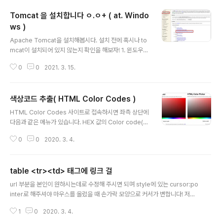
Tomcat 을 설치합니다 ㅇ.ㅇ+ ( at. Windo
ws )
글 내용
Apache Tomcat을 설치해봅시다. 설치 전에 혹시나 to
mcat이 설치되어 있지 않는지 확인을 해보자! 1. 윈도우키
를 눌려서 tomcat, apache를 검색해서 뜨는지 확인! 2.
0
0
2021. 3. 15.
제어판 > 프로그램 제거에 들어가서 tomcat이나 apach
e가 있는지 확인! 3. 파일탐색기기를 켜서 C: 에 Tomcat
폴더가 있는지, C:Program Files 에 Apache Progra
색상코드 추출( HTML Color Codes )
m 어쩌구..(까묵)가 있는지 확인! 만약 잔재가 존재한다면
글 내용
삭제하고 진행해주는 것이 설치 시 충돌을 방지 할 수 있다
HTML Color Codes 사이트로 접속하시면 좌측 상단에
고 한다! 시작! 1. 다운로드! 일단 홈페이지에 들어간다! 👉🏻
다음과 같은 메뉴가 있습니다. HEX 값의 Color code(#
Tomcat 버전이 여러가지 있으나 제일 무난한(?!) versio
코드번호)만 필요하시다면 첫번째 메뉴인 COLOR TOO
n7를 설치하도록 하겠다. 넘겨보다보면 이런 화면이 나오
0
0
2020. 3. 4.
LS만 사용하시면 됩니다. 만약 그 외에 RGB, HSV, HSL,
는데 예제를 보고..
CMYK가 알고 싶다 거나 색상에 대한 HEX 또는 RGB 값
은 알고 있는데 다른 단위로 변환하고 싶다. 하시면 세번째
table <tr><td> 태그에 링크 걸
메뉴인 CONVERT COLOR FORMAT 메뉴를 사용하여
글 내용
변환해주세요. COLOR TOOLS ( 첫번째 메뉴 ) CONVE
url 부분을 본인이 원하시는데로 수정해 주시면 되며 style에 있는 cursor:po
RT COLOR FORMAT ( 세번째 메뉴 )
inter로 해주셔야 마우스를 올렸을 때 손가락 모양으로 커서가 변합니다! 저는 l
ink를 새창에서 띄우는 것을 좋아해서 onClick에 windows.open을 사용하
1
0
2020. 3. 4.
였는데 현재 창에서 열거나 현재 창 어딘가로 이동한다 하시면 onClick="loca