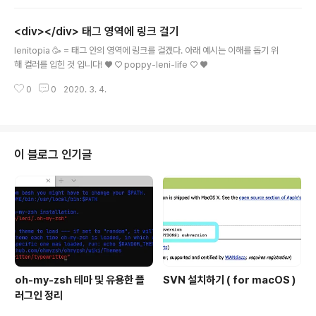
tion.href='url'" 을 이용하시면 됩니다!
<div></div> 태그 영역에 링크 걸기
글 내용
lenitopia 🥳 = 태그 안의 영역에 링크를 걸겠다. 아래 예시는 이해를 돕기 위
해 컬러를 입힌 것 입니다! ♥ ♡ poppy-leni-life ♡ ♥
0
0
2020. 3. 4.
이 블로그 인기글
oh-my-zsh 테마 및 유용한 플
SVN 설치하기 ( for macOS )
러그인 정리