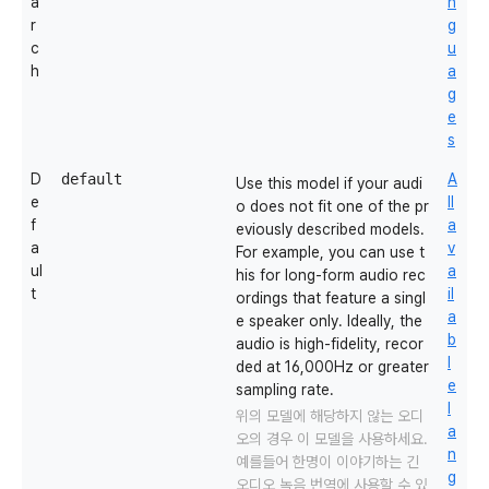
a
n
r
g
c
u
h
a
g
e
s
D
default
A
Use this model if your audi
e
ll
o does not fit one of the pr
f
a
eviously described models.
a
v
For example, you can use t
ul
a
his for long-form audio rec
t
il
ordings that feature a singl
a
e speaker only. Ideally, the
b
audio is high-fidelity, recor
l
ded at 16,000Hz or greater
e
sampling rate.
l
위의 모델에 해당하지 않는 오디
a
오의 경우 이 모델을 사용하세요.
n
예를들어
한명이 이야기하는
긴
g
오디오 녹음 번역에 사용할 수 있