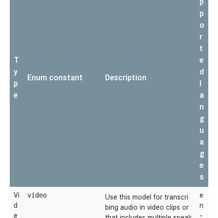
p
p
o
r
t
T
e
y
d
Enum constant
Description
p
l
e
a
n
g
u
a
g
e
s
Vi
video
e
Use this model for transcri
d
n
bing audio in video clips or
e
-
that includes multiple speak