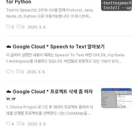
for Python
글 내용
Text to Speach는 2018-06월 현재 Protocol, Java,
Node.JS, Python 으로 사용가능합니다. 이 포스트에서
는 Python으로 사용하는 방법을 포스팅 하였습니다. 사용
0
0
2020. 3. 6.
순서는 Python 외의 다른 언어도 동일하기에 순서만 보시
고, Java, Node.JS 같은 경우 아래 #참조내용을 확인하
세요. Google Cloud의 기능을 사용하기 위해서는 기본
☁️ Google Cloud * Speech to Text 알아보기
적으로 다음과 같은 절차가 먼저 이루어져야 합니다. 👉 B
글 내용
efore Start Google Cloud Library 사용된 Packag
이 글에서 설명한 내용의 예제는 Speech To Text 버전 1.9X.XX, v1p1beta
e의 variable, method 정보를 알고 싶으면 링크를 참조
1 workspace를 사용하고 있습니다. 버전별로 포함하고 있는 기능이 상이하
하세요! Text To Speech 라이브러리 사용 전 혹시라도
니 실행하실 때 꼭 참고하세요! 바로 돈을 내지 않아도 $300으 무료 크레딧을
Google Cloud를 사용하기 위한 기본인증을 하지 않았
1
0
2020. 3. 9.
12개월간 사용할 수 있으며, 무료 평가판 종료 후 자동 청구되지 않는다고 한다.
다..
신용카드를 등록하게 되어 있는데 이는 자동 가입을 방지하기 이해서이며 사용
자가 유료 계정으로 직접 업그레이드하지 않는 한 요금이 청구되지 않는다고 나
☁️ Google Cloud * 프로젝트 삭제 좀 하자
와있다. 클라우드 음성 텍스트 Cloud Speech-to-Text 음성 텍스트(STT)
변환은 머신러닝(기계학습)을 사용하며 짧거나 긴 형식의 오디오를 사용할 수
ㅠ.ㅠ
글 내용
있다. Speech-to-text conversion power..
1. Choice Project 로그인 후 여러의 프로젝트 중에서 삭
제를 진행할 프로젝트를 선택한다. 나는 CookMap을 선
택하였다. 2. Setting and Utility 우측 상단에 프로필 아
4
0
2020. 3. 5.
이콘 옆에 있는 가로 점 세개 아이콘( 설정 및 유틸리티 )를
클릭한다. 하단의 프로젝트 설정을 눌러준다. 3. Delete
상단에 종료 창을 누르면 프로젝트 종료를 위한 팝업이 뜹