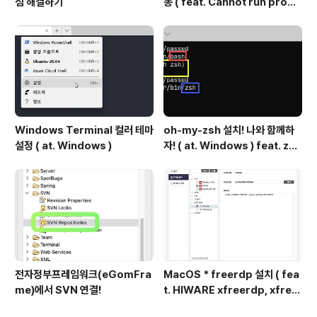
짐 해결하기
동 ( feat. Cannot run progr
am "svn" 해결 )
Windows Terminal 컬러 테마
oh-my-zsh 설치! 나와 함께하
설정 ( at. Windows )
자! ( at. Windows ) feat. zsh
설치
전자정부프레임워크(eGomFra
MacOS * freerdp 설치 ( fea
me)에서 SVN 연결!
t. HIWARE xfreerdp, xfree
rdp_tls 무반응 )