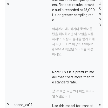
o
U
ers. For best results, provid
S
e audio recorded at 16,000
o
Hz or greater sampling rat
n
e.
ly
여러명이 얘기하거나 동영상 클
립을 해석하려면 이 모델을 사용
하세요. 최상의 결과를 얻기 위해
서 16,000Hz 이상의 samplin
g rate로 녹음된 오디오를 제공
하세요.
Note:
This is a premium mo
del that costs more than th
e standard rate.
참고: 표준 요금보다 비싼 프리니
엄 모델입니다.
P
phone_call
e
Use this model for transcri