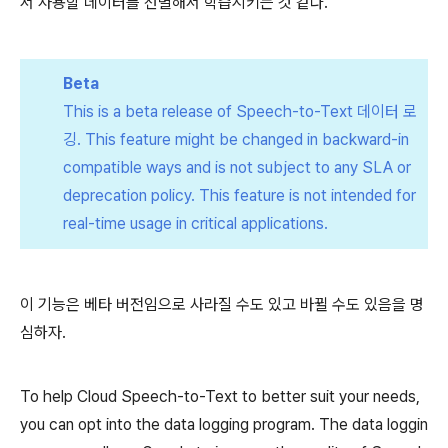
서 사용할 데이터를 선별해서 학습시키는 것 같다.
Beta
This is a beta release of Speech-to-Text 데이터 로
깅. This feature might be changed in backward-in
compatible ways and is not subject to any SLA or
deprecation policy. This feature is not intended for
real-time usage in critical applications.
이 기능은 베타 버전임으로 사라질 수도 있고 바뀔 수도 있음을 명
심하자.
To help Cloud Speech-to-Text to better suit your needs,
you can opt into the data logging program. The data loggin