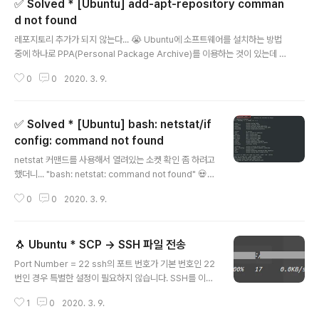
✅ Solved * [Ubuntu] add-apt-repository comman
DENAME / UBUNTU_CODENAME hostnamectl 커맨드를 이용하는 방
법 말그대로 hostnamectl 커맨드를 사용하면 된다. 앞의 cat과는 다르..
d not found
글 내용
레포지토리 추가가 되지 않는다... 😭 Ubuntu에 소프트웨어를 설치하는 방법
중에 하나로 PPA(Personal Package Archive)를 이용하는 것이 있는데 보
통 설치 전 아래와 같은 명령어로 PPA 저장소를 추가해 준다. $ sudo add-a
0
0
2020. 3. 9.
pt-repository ppa:some/ppa 저장소를 추가해 주려고 하더 그 때 "sudo:
add-apt-repository command not found" 에러를 만났다. 내가 사용하
는 Ubuntu docker image에 아마 저장소(repository)를 추가하는 패키지
✅ Solved * [Ubuntu] bash: netstat/if
가 설치되지 않아서 발생하는 것이라고 짐작은 했지만 어떻게 수정하는지 막막
하던 그 때 해결방법을 찾았다. 해당 방법은 Ubuntu, Devian 또는 Devin-ba
config: command not found
글 내용
sed ..
netstat 커맨드를 사용해서 열려있는 소켓 확인 좀 하려고
했더니... "bash: netstat: command not found" 💀💀
💀 예전 같으면 당황해서 우왕좌왕했겠지만, 이제는 '응 그
0
0
2020. 3. 9.
냥 찾으면 됨~' 하고 웃어넘길 수 있게 됐다. + 추가적으로
함께 해결할 수 있는 에러 ifconfig: There's no such c
ommand There's no package named "ifconfig"
🐧 Ubuntu * SCP → SSH 파일 전송
해결해보자 간단하다. netstat가 들어간 패키지를 설치해
글 내용
주면 해결된다. $ sudo apt-get update $ sudo apt-
Port Number = 22 ssh의 포트 번호가 기본 번호인 22
get install net-tools 지금 설치하는 net-tools 패키지
번인 경우 특별한 설정이 필요하지 않습니다. SSH를 이용
에는 netstat뿐만 아니라 arp, ifconfig, nrarp, nameif,
하여 다른 서버로 파일을 전송할 때 scp command를 이
ro..
1
0
2020. 3. 9.
용할 수 있습니다. $ scp 전송할것 수신할서버:저장될위