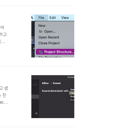
없어
 하고
디렉토
확인
고 생
 친
ace
스팅