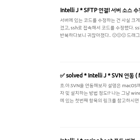
Intelli J * SFTP 연결! 서버 소
서버에 있는 코드를 수정하는 건 사실 크게
겼고, ssh로 접속해서 코드를 수정했다. s
반복하다보니 귀찮아졌다.. 🤢🤢🤢 드
다. 그런의미에서 연결해보자. 시작! 1. 일단 
Configuration... 창을 열어준다. 3
용한 연결을 설명하고 있음으로 SFTP를 선택했
✅ solved * Intelli J * SVN 연동 (
흐.아.SVN을 연동해보자 설명은 macOS에
자 및 설치하는 방법 정도!? 나는 그냥 win
에 있는 첫번째 항목의 링크를 참고하시면 되겠다!
Browse Subversion Repository
실행시키고 나면 폴더가 생길텐데 폴더를 열었을 때
derectory "..."): e..