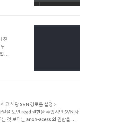
,,
이 친
너무
 활용
오른쪽
규식을
치하고 해당 SVN 경로를 설정 >
정파일을 보면 read 권한을 주었지만 SVN 자
 것 보다는 anon-acess 의 권한을 수정
) 쓰니는 일단 1번 방법만 적용하였고 로그가 띄