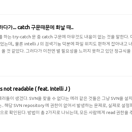
식으로 찾을 때 찾은 내용을 재사용할 수 있었는데,, 인텔리도,, 인텔리라면
. (.*?) -- $1 로..
다가... catch 구문때문에 화날 때..
하는 try-catch 문 중 catch 구문에 아무것도 내용이 없는 것을 말한다. 
데,, 물론 intelli J 의 검색기능 덕분에 파일 위치도 편하게 잡아내고 
신병이 올 것 같았다. 그러다가 이전엔 별 필요성을 느끼지 못하고 있던 정규식을
각을 한 과거의 나를 칭찬한다👍🏻 검색 창을 호출하면 검색바(?) 제일 
있다. 이 친구를 활성화 해주자. 이제 비어있는 catch 문을 잡을 수 있는 정
 사..
not readable ( feat. Intelli J )
한 에러들이 생겼다. SVN을 찾을 수 없다는 에러 같은 것들은 그냥 SVN을 설
는.. 해당 SVN repository 에 권한이 없어서 발생하는 문제로, 실제로 설
 확인된다. 방법이 총 2가지로 나뉘는데, 모든 사람에게 read 권한을 주는
는 좀 더 searching 을 해보도록 하고,,, 하핫 ( 댓글로 알려주면 💕 