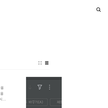
사용
사용
시
냥 바