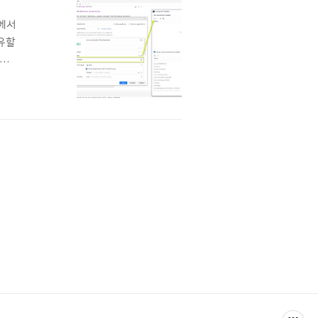
J에서
공유할
열어
이콘을