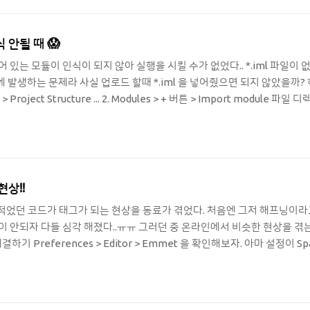
식 안될 때 😱
 있는 모듈이 인식이 되지 않아 실행을 시킬 수가 없었다.. *.iml 파일이 
발생하는 문제라 사실 업로드 할때 *.iml 을 넣어줬으면 되지 않았을까?
oject Structure ... 2. Modules > + 버튼 > Import module 파일 
고 open 을 눌러주면 된다!! 이후 실행시키면 제대로 잘 동작하는 것을 
telliJ IDEA] 실제 프로젝트 밑에 폴더는 존재하는데, 표시되지 않을 때
현상!!
하면 적었던 코드가 태그가 되는 현상을 동료가 겪었다. 처음엔 그저 해프닝이라
 안되자 다들 심각 해졌다..ㅠㅠ 그러던 중 온라인에서 비슷한 현상을 겪는
 Preferences > Editor > Emmet 을 확인해보자. 아마 설정이 Sp
ab 으로 바꿔주면 끝! ps. 그 외국인친구도 굉장히 화가 났던 모양이다. 포
닼ㅋㅋㅋ Thanks for 🙈 Annoying Tag Autocomplete