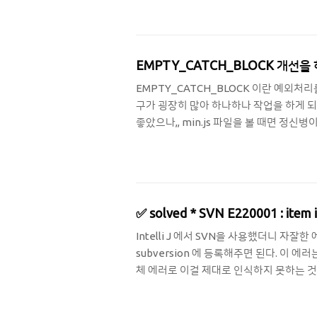
꾸는 내용을 아래 입력하면 되는데 문뜩 정규
되지 않을까? 하고 생각이 들었다. 그랬다. 가능했다
EMPTY_CATCH_BLOCK 개선을 하
EMPTY_CATCH_BLOCK 이란 예외처리를 
구가 굉장히 많아 하나하나 작업을 하게 되었는
좋았으나,, min.js 파일을 볼 때면 정
한 검색을 사용해보자는 생각이 들었고 그 생
에 정규식을 사용할 수 있는 버튼[ .* ]이 
만나보자. catch\(([^)]*)\)\{\s*} 이 친구를
✅ solved * SVN E220001 : item is 
Intelli J 에서 SVN을 사용했더니 자잘
subversion 에 등록해주면 된다. 이 에러
체 에러로 이걸 제대로 인식하지 못하는 것으로
해주는 것이 더 안전하다고 한다.. 자세한 이유
워지는 것을 확인했다. 그..