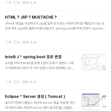
작성시간
0
0
2021. 6. 9.
설치방법과 사용방법 멋..
HTML ? JSP ? MUSTACHE ?
글 내용
.html로 파일을 구성하다가 .jsp를 알게 된 뒤로는 사용의 편리함 때문인지 나도 모
르게 계속 .jsp로만 홈페이지를 만들다가, Spring boot를 하게 되면서 .mustach
e라는 녀석을 알게됐다. 경험으로 봐선 일단 다 클라이언트가 보는 페이지를 만들 수
있는 친구들인데 .html은 고정 된 느낌이고 .jsp와 .mustache는 유동적(?)인 느낌
작성시간
0
0
2021. 6. 4.
이다. 그렇다면 뭘 사용해야하고 뭐가 더 좋은 걸까??? 아래 설명은 제가 읽고 이해
한 것을 정리한 것으로 틀린 부분이 있을 수도 있습니다 😂. 틀린 부분에 대한 지식
이 있으시다면 댓글로 알려주시면 감사하겠습니다 !! 들어가기 전에 이 세 가지를 비
Intelli J * spring boot 포트 변경
교하기전에 먼저 알아야 할 것이 있는데 바로 HTML과 Template Engine( JSP,
글 내용
MUST..
오라클 서버가 8080을 함께 쓰면서 오류가 생겼다. 그래
서 바꿔주려고 한다! 두 가지 방법이 있다! 첫번째는, Intelli
J에서 Run 부분의 환경 설정을 수정하는 것 두번째는, Sp
ring project의 설정파일을 수정하는 것 아무래도 프로젝
작성시간
4
2
2021. 6. 2.
트를 공유할 목적으로는 두번째 방법이 좋을 것 같다! 일단,
모두 알아보자! 시작! 첫번째 방법 ) Intelli J 환경설정 수정
1. 상단메뉴 Run > Edit Configurations 를 클릭하여 R
Eclipse * Server 생성 ( Tomcat )
un/Debug Configurations 창을 열어준다. 2. Environ
글 내용
ment 부분을 열어 Environment variables항목의 우측
들어가기전에 이클립스 하단에 Server 탭을 사용 할 것인
끝 문서(?)아이콘을 눌러 Environment Variables 창을
데 아무리 봐도 하단에 Server 탭이 없다면 😱, 이클립스