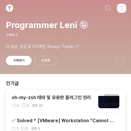
검색하기
티스토리
Programmer Leni 🤪
구독자
7
♡ 공감, 댓글 및 피드백은 Always Thanks ♡
구독하기
방명록
신고하기 레이어
열기
인기글
oh-my-zsh 테마 및 유용한 플러그인 정리
6
2
조회
32
✅ Solved * [VMware] Workstation “Cannot c
onnect the virtual device sata0:1/ide1:0 ...
1
2
조회
5