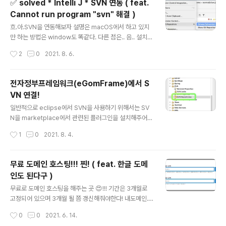
✅ solved * Intelli J * SVN 연동 ( feat.
r different distributions and platforms, and as a
Cannot run program "svn" 해결 )
con subversion.apache.org 위 사이트에 접속해서
글 내용
본인에게 맞는 o..
흐.아.SVN을 연동해보자 설명은 macOS에서 하고 있지
만 하는 방법은 window도 똑같다. 다른 점은.. 음.. 설치파
일 확장자 및 설치하는 방법 정도!? 나는 그냥 windows로
작성시간
2
0
2021. 8. 6.
된 설명이 보고싶은데.. 하시는 분들은 게시글 하단에 Tha
nks for 목록에 있는 첫번째 항목의 링크를 참고하시면 되
겠다! 연동해보자 1. 창을 열어준다. VSC > Browse VC
전자정부프레임워크(eGomFrame)에서 S
S Repository > Browse Subversion Repositor
VN 연결!
y... 2. 주소를 입력한다. 첫 실행시 위와 같은 창이 나오는
글 내용
데 요기에 주소를 입력해준다. 실행시키고 나면 폴더가 생
일반적으로 eclipse에서 SVN을 사용하기 위해서는 SV
길텐데 폴더를 열었을 때 다음과 같은 에러가 난다면... Ca
N을 marketplace에서 관련된 플러그인을 설치해주어야
nnot run program "svn" (in derectory "..."): e..
한다. 하지만, 전자정부프레임워크 eGomFrame 은 이 S
작성시간
1
0
2021. 8. 4.
VN에 관한 플러그인이 설치되어있다. 그래서 따로 설치할
건 없고 SVN을 어떻게 연결하는지만 적어보겠다. 🧸 Ma
cOS: BigSur 11.4 🧸 IDE: eGomFrame 3.10.0_x64
무료 도메인 호스팅!!! 찐! ( feat. 한글 도메
시작! 1. SVN Repositories 창 열기 - 상단메뉴 Windo
인도 된다구 )
ws > Show View > Other... 를 통해서 Show View 창
글 내용
을 열어준다. - 검색창에 svn을 검색하여 SVN Reposito
무료로 도메인 호스팅을 해주는 곳 😍!!! 기간은 3개월로
ries창을 Open한다. 2. Repository location 추가를
고정되어 있으며 3개월 될 쯤 갱신해줘야한다! 내도메인.
위한 창 열기 - 우측 상단에 +버튼이 있는..
한국 - 한글 무료 도메인 등록센터 한글 무료 도메인 내도
작성시간
0
0
2021. 6. 14.
메인.한국, 웹포워딩, DNS 등 무료 도메인 기능 제공 xn--