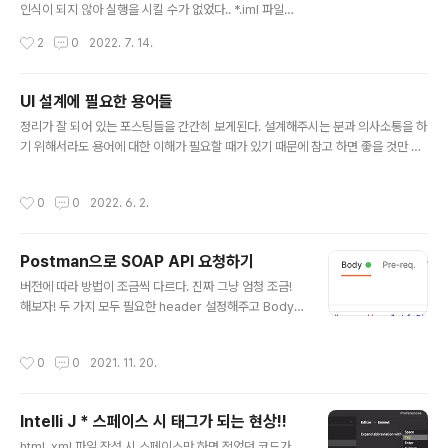
인식이 되지 않아 실행을 시킬 수가 없었다.. *.iml 파일이
없어서 프로젝트 구조가 설정되지 않았기때문에 발생하는
작성시간
2
0
2022. 7. 14.
문제라 사실 업로드 할때 *.iml 을 넣어줬으면 되지 않았을
까? 하고 생각한다.. 인식시켜보자! 1. 상단 메뉴 File > Pr
oject Structure ... 2. Modules > + 버튼 > Import m
UI 설계에 필요한 용어들
odule 파일 디렉토리가 뜨는데 이때 해당 모듈의 폴더를
글 내용
정리가 잘 되어 있는 포스팅들을 간간히 보게된다. 설계해주시는 분과 의사소통을 하
선택하고 open 을 눌러주면 된다!! 이후 실행시키면 제대
기 위해서라도 용어에 대한 이해가 필요할 때가 있기 때문에 참고 하면 좋을 것만 같
로 잘 동작하는 것을 확인할 수 있다 🤗 ! Thanks for 🙈
은 사이트를 차곡 차곡 모아보려고 한다. 글을 너무 펼쳐두면 정신이 없으니,, 몇가지
[IntelliJ IDEA] 실제 프로젝트 밑에 폴더는 존재하는데,
모이면 노션페이지 하나 만들어야짓...! UI설계에 필요한 용어들-1 Prologue 실무
표시되지 않을 때
작성시간
0
0
2022. 6. 2.
자들간의 빠르고 스무스한 소통을 위해서, 회의 시 오가는 대화를 한 번에 알아듣고
정리하기 위해서, 아이디어 향상을 위해서 웹/앱 UI 설계 시 사용되는 용어들을 (아는
선에서) 총 brunch.co.kr
Postman으로 SOAP API 요청하기
글 내용
버전에 따라 방법이 조금씩 다르다. 진짜 그냥 엄청 조금!
해보자! 두 가지 모두 필요한 header 설정해주고 Body
의 raw 데이터에 xml 을 설정하고 값을 적어주면 된다. 해
더는 내용은 아래와 같다! SOAP v1.1 SOAPAction Co
작성시간
0
0
2021. 11. 20.
ntent-Type : text/xml; charset=utf-8 SOAP v1.2
Content-Type : application/soap+xml; charset=
utf-8 Thanks for 🙈 [SOAP] PostMan으로 SOAP
Intelli J * 스페이스 시 태그가 되는 현상!!
API 요청하기
글 내용
html, xml 파일 작성 시 스페이스만 하면 적었던 코드가