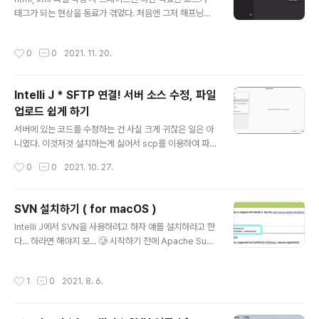
태그가 되는 현상을 동료가 겪었다. 처음엔 그저 해프닝이
라고 생각하고 다들 웃었는데 한참이 지나도 해결이 안되
자 다들 심각 해졌다..ㅠㅠ 그러던 중 온라인에서 비슷한 현
작성시간
0
0
2021. 11. 20.
상을 겪는 친구를 발견! 다행히도 해결방법이 있었다! 해결
하기 Preferences > Editor > Emmet 을 확인해보자.
아마 설정이 Space 로 되어있을 것이다, 이것을 기본 설
Intelli J * SFTP 연결! 서버 소스 수정, 파일
정인 Tab 으로 바꿔주면 끝! ps. 그 외국인친구도 굉장히
업로드 쉽게 하기
화가 났던 모양이다. 포스팅 제목이 Annoying Tag Aut
글 내용
ocomplete 이닼ㅋㅋㅋ Thanks for 🙈 Annoying Ta
서버에 있는 코드를 수정하는 건 사실 크게 귀찮은 일은 아
g Autocomplete
니였다. 이것저것 설치하는게 싫어서 scp를 이용하여 파
일을 옮겼고, ssh로 접속해서 코드를 수정했다. ssh 접속
작성시간
0
0
2021. 10. 27.
마저도 매번 치기 귀찮아서 config 파일을 설정해서 했다.
그런데 이걸 반복하다보니 귀찮아졌다.. 🤢🤢🤢 드래그 앤
드랍으로 파일을 추가하고 싶고 에디터에서 코드를 바로
SVN 설치하기 ( for macOS )
수정 했으면 좋겠다. 그런의미에서 연결해보자. 시작! 1. 일
글 내용
Intelli J에서 SVN을 사용하려고 하자 얘를 설치하라고 한
단 프로젝트를 생성한다. 2. 상단메뉴에서 Tools > Depl
다... 하라면 해야지 모... 🥲 시작하기 전에 Apache Sub
oyment > Configuration... 창을 열어준다. 3. + 버튼
version Binary Packages Apache Subversion Bi
을 클릭하여 어떤 형태로 연결을 할 것인지 선택해준다. 현
nary Packages The Apache Subversion project
재 쓰니는 SFTP를 사용한 연결을 설명하고 있음으로 SF
작성시간
1
0
2021. 8. 6.
does not officially endorse or maintain any binar
TP를 선택했다. 선택을 하고 나면 Create ..
y packages of the Subversion software. Howev
er, volunteers have created binary packages fo