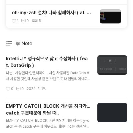
oh-my-zsh 설치! 나와 함께하자! ( at. Wi
ndows ) feat. zsh 설치
1
0
조회
5
📖 Note
분류 전체보기
주요 글 목록
Intelli J * 정규식으로 찾고 수정하자 ( fea
t. DataGrip )
글 내용
나는.. 사랑한다 인텔리제이... 사실 사용하긴 DataGrip 에
서 사용한 것인데 사실상 같은 브랜드(?)라 인텔리에서도
사용할 수 있는 기능이라 이 카테고리를 선정했다. 정규식
작성시간
0
0
2024. 2. 19.
으로 내용을 찾는 기능인데 물론 replace 기능도 해당 기
능을 사용해서 할 수 있다. 뭐 정규식으로 찾는거야.. 그냥
하면 된다.. ( 맥을 사용하기 때문에 단축키 설명도 맥인 것
EMPTY_CATCH_BLOCK 개선을 하다가...
을 고려해주시길.. ㅎ) 찾아 바꾸기 ( command + R ) 에
catch 구문때문에 화날 때..
서 .* 를 눌러 정규식 입력이라는 것을 알려주기만 하면된
글 내용
다. 바꾸는 것도 그냥 바꾸는 내용을 아래 입력하면 되는데
EMPTY_CATCH_BLOCK 이란 예외처리를 하는 try-c
문뜩 정규식으로 찾을 때 찾은 내용을 재사용할 수 있었는
atch 문 중 catch 구문에 아무것도 내용이 없는 것을 말한
데,, 인텔리도,, 인텔리라면,, 되지 않을까? 하고 생각이 들
다. 이 친구가 굉장히 많아 하나하나 작업을 하게 되었는