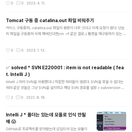
작성시간
0
0
2023. 4. 11.
었다. 그랬다. 가능했다. (.*?) -- $1 로..
데,, 물론 intelli J 의 검색기능 덕분에 파일 위치도 편하게
잡아내고 너무 좋았으나,, min.js 파일을 볼 때면 정신병이
올 것 같았다. 그러다가 이전엔 별 필요성을 느끼지 못하고
Tomcat 구동 중 catalina.out 파일 비워주기
있던 정규식을 활용한 검색을 사용해보자는 생각이 들었고
글 내용
서비스 구동중에.. catalina.out 파일의 용량이 너무 크다고 삭제 요청이 왔다. 단순
그 생각을 한 과거의 나를 칭찬한다👍🏻 검색 창을 호출하면
히 파일을 구동중에 삭제 해버린다면(rm -rf 같은 걸로..) 톰캣을 재구동하지 않는 이
검색바(?) 제일 오른쪽에 정규식을 사용할 수 있는 버튼[ .*
상 catalina.out 을 다시 만들지 않는다. = 핸들링을 위해 필요한 파일을 강제로 지
]이 있다. 이 친구를 활성화 해주자. 이제 비어있는 catch
웠다! 이럴 땐 파일을 삭제하지 않고 delete from table 하듯이 안의 내용만 비워
문을 잡을 수 있는 정규식을 만나보자. catch\(([^)]*)\)\
작성시간
0
0
2023. 1. 13.
줘야하는데, 다음 명령어를 쓰면 된다. cat /dev/null > 톰캣경로/logs/catalina.o
{\s*} 이 친구를 사..
ut [예시] cat /dev/null > /usr/local/lib/tomcat/logs/catalina.out 여기서 /d
ev/null 이란 것은 파일의 값을 0으로 바꾸어주는 것으로 어떠한 경로와 관련없으니
✅ solved * SVN E220001 : item is not readable ( fea
그대로 입력하면 된다. 참고..
t. Intelli J )
글 내용
Intelli J 에서 SVN을 사용했더니 자잘한 에러들이 생겼다. SVN을 찾을 수 없다는
에러 같은 것들은 그냥 SVN을 설치하고 해당 SVN 경로를 설정 > subversion 에
등록해주면 된다. 이 에러는.. 해당 SVN repository 에 권한이 없어서 발생하는 문
작성시간
2
0
2022. 8. 18.
제로, 실제로 설정파일을 보면 read 권한을 주었지만 SVN 자체 에러로 이걸 제대로
인식하지 못하는 것으로 확인된다. 방법이 총 2가지로 나뉘는데, 모든 사람에게 rea
d 권한을 주는 것 보다는 anon-acess 의 권한을 수정해주는 것이 더 안전하다고
Intelli J * 폴더는 있는데 모듈로 인식 안될
한다.. 자세한 이유는 좀 더 searching 을 해보도록 하고,,, 하핫 ( 댓글로 알려주면
때 😱
💕 ) 쓰니는 일단 1번 방법만 적용하였고 로그가 띄워지는 것을 확인했다. 그..
글 내용
GitHub로 프로젝트를 받아왔는데 삽입되어 있는 모듈이