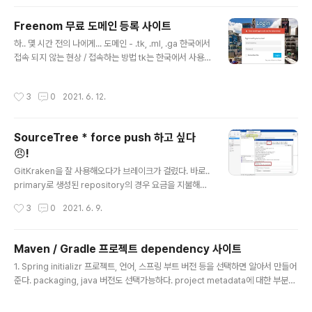
220b31d95hq8o.xn--3e0b707e 한글로 된 도메인
도 생성 할 수 있고 그냥 일반적인 도메인으로도 만들 수 있
Freenom 무료 도메인 등록 사이트
다. 원하는 도메인을 검색하고 사용하면 끝! ( 회원가입은
글 내용
하.. 몇 시간 전의 나에게... 도메인 - .tk, .ml, .ga 한국에서
필수다 ) 공부 목적이 아니라면 페이지 하단의 서비스 이용
접속 되지 않는 현상 / 접속하는 방법 tk는 한국에서 사용하
약관을 잘 읽어보고 쓰자 !!
지마세요 안녕하세요. 고코더 입니다. ● 1. 대표적인 1차
무료 도메인 TK, ML, GA가 한국에서 접속이 되지 않는
작성시간
3
0
2021. 6. 12.
현상이 발생합니다. 국내망에서 해당 도메인으로 ping으
로 조 gocoder.tistory.com 요약 : DNS 서버를 바꿔주
어야 한다. 쓰지말자. 내 시간... 🤯🤯🤯🤯🤯🤯🤯🤯🤯🤯
SourceTree * force push 하고 싶다
🤯🤯🤯🤯🤯🤯🤯🤯🤯🤯🤯 어쩌다 보니 도메인이 필요
😠!
하게 되서... 😥 무료로 사용할 수 있는 사이트를 뒤지다가
글 내용
가장 깔끔하고 편하다는 사이트를 정리해본다. 사이트 이
GitKraken을 잘 사용해오다가 브레이크가 걸렸다. 바로..
름은 Freenom 🎉 Freenom - A Name for Everyon
primary로 생성된 repository의 경우 요금을 지불해야
e Cost Price Free S..
사용 할 수 있다는 것... 개인저장소에 하는 경우에도 문제
작성시간
3
0
2021. 6. 9.
가 없지만 github를 사용하면서 primary로 설정 된 rep
ository를 사용하기엔 GitKraken으론 충분치 않았다. 그
래서 알아본 git gui 중에 사용이 제일 많기도 하고 이런 저
Maven / Gradle 프로젝트 dependency 사이트
런 기능이 있으며 깔끔한 친구를 찾다보니 SourceTree
글 내용
1. Spring initializr 프로젝트, 언어, 스프링 부트 버전 등을 선택하면 알아서 만들어
를 사용하게 되었다. 예쁘진않지만 깔끔하다. 아래 페이지
준다. packaging, java 버전도 선택가능하다. project metadata에 대한 부분도
는 windows에서 소스트리 설치 및 설명법을 정리해놓았
작성해서 만들 수 있다. 2. Maven Repository 검색을 해서 찾는 사이트 인 것 같
는데, UI자체가 mac과 windows가 크게 다르지 않으니
다.. 자주 참조되는 사이트길래 기록해뒀다!
참고하면 좋을 것 같다. Git GUI 소스트리(SourceTree)