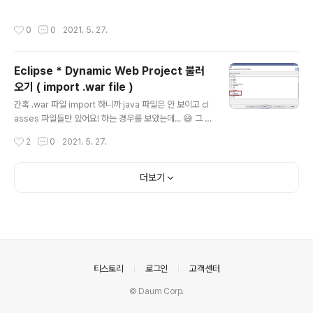
열어준다. 3. ➕ 아이콘을 선택하..
상단 메뉴 Window > Show View > Other... 를 클릭하
여 server 탭을 검색해서 Open 해주자. 😵 시작하기 ◇
작성시간
0
0
2021. 5. 27.
아무런 서버가 생성되어 있지 않은 경우 하단의 Server
탭을 누르면 no servers are availa... 가 보이며, 설명
대로 누르면 새로운 서버를 생성할 수 있다. 해당 링크를 클
Eclipse * Dynamic Web Project 불러
릭해서 서버 생성 창을 열어 준 뒤 파란색 박스 부분에서 원
오기 ( import .war file )
하는 서버를 선택하고 Finish를 눌려준다. ◆ 이미 서버가
글 내용
생성되어 있는 경우 생성 되어 있는 서버를 우클릭하여 Ne
간혹 .war 파일 import 하니까 java 파일은 안 보이고 cl
w > Server 를 눌러서 서버 생성 창을 열어서 생성하면
asses 파일들만 있어요! 하는 경우를 보았는데... 😅 그 경
된다! 😊 끝 ! ..
우는 .war 파일을 처음 export 한 사람이 소스 파일을 .w
작성시간
2
0
2021. 5. 27.
ar 파일에 담아주지 않았기 때문이다. Eclipse에서 expo
rt한 .war 파일이라면 export 당시 export source file
s 라는 옵션을 선택하지 않았기 때문이다. 😃 시작하기 일
더보기
단 Import 창을 열어주기 위하여 Eclipse 상단 메뉴 File
> Import 을 클릭합니다. 이중에서 저희가 추가할 프로젝
트는 .war 확장자를 가진 파일임으로 Web > WAR file
을 찾아 Next > 를 해줍니다. WAR file: 등록할 .war 파
일의 경로 - 우측의 Browse... 버튼..
의안내
티스토리
로그인
고객센터
© Daum Corp.