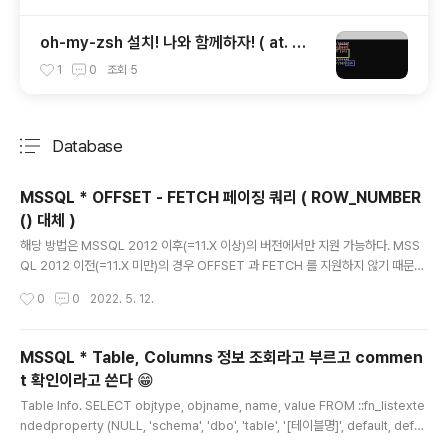
oh-my-zsh 설치! 나와 함께하자! ( at. Wi
ndows ) feat. zsh 설치
1
0
조회
5
Database
분류 전체보기
주요 글 목록
MSSQL * OFFSET - FETCH 페이징 쿼리 ( ROW_NUMBER
() 대체 )
글 내용
해당 방법은 MSSQL 2012 이후(=11.X 이상)의 버전에서만 지원 가능하다. MSS
QL 2012 이전(=11.X 미만)의 경우 OFFSET 과 FETCH 를 지원하지 않기 때문에
ROW_NUMBER() 로 번호 정렬을 붙이고, 중첩쿼리를 이용하여 페이징 처리를 해
작성시간
0
0
2022. 5. 12.
주어야 한다. 사용방법 ORDER BY 정렬대상_칼럼명 OFFSET 현재까지_행의_갯
수 ROWS FETCH NEXT 가져올_행의_수 ROWS ONLY 더보기 첫번째 페이지 1
0개 가져올 쿼리 ORDER BY name OFFSET 0 ROWS FETCH NEXT 10 RO
MSSQL * Table, Columns 정보 조회라고 부르고 commen
WS ONLY 두번째 페이지 10개 가져오는 쿼리 ORDER BY name OFFSET 10 R
t 확인이라고 쓴다 😁
OWS FETCH NEXT 10 ROWS ONLY 중첩 쿼리가 빠지기 때문에 ..
글 내용
Table Info. SELECT objtype, objname, name, value FROM ::fn_listexte
ndedproperty (NULL, 'schema', 'dbo', 'table', '[테이블명]', default, defau
lt); Columns Info. SELECT objtype, objname, name, value FROM ::fn_li