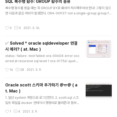
SQL 복수행 함수: GROUP 함수의 종류
글 내용
복수행 함수를 썼을 때는 꼭 GROUP BY로 묶어서 처리해주어야 한다! 그렇지 않으
면 다음과 같은 에러가 발생한다. ORA-00937: not a single-group group fu
nction 00937. 00000 - "not a single-group group function" ORDER BY
로 정렬을 하고 싶은 경우 GROUP BY 이후에 ORDER BY를 작성해야 한다! 예시)
작성시간
0
0
2021. 3. 16.
SELECT deptno,AVG(NVL(sal, 0)) "AVG" FROM emp GROUP BY deptn
o ORDER BY deptno; 그룹에 대한 조건은 HAVING으로 걸어준다! GROUP BY
및 기타 부분에 대한 정리를 너무 잘 해놓은 페이지를 첨부하니 참고하자! [오라클/S
✅ Solved * oracle sqldeveloper 연결
QL] GROUP BY (1)..
시 에러? ( at. Mac )
글 내용
status : failure -test failed: ora-00604: error occ
urred at recursive sql level 1 ora-01756: quote
d string not properly terminated 또는 status: Loc
작성시간
16
28
2021. 3. 9.
ale not recognized 등등.. MacOS Sierra 이상의 버
전일 경우 이런 현상이 종종 나타난다고 합니다. ...보통 lo
cale not 어쩌구 에러가 뜬다는데 전 첫번째 에러가 떠서..
Oracle scott 스키마 추가하기 @ㅠ@ ( a
찾아도 없고 ㅜㅜ 징짜 ㅜㅜ 하아.. 후.. 그래도 해결했으
t. Mac )
니... 방법을 봅시다 🥰 해보자 1. 시스템 환경설정 > 언어
글 내용
및 지역 선호하는 언어에서 English를 위로 드래그해서 기
1. 일단 system 계정으로 로그인한다. 2. scott.sql 스크
본 언어로 바꾸어주고, 지역도 미국으로 바꿔준다. 2. sqld
립트 파일을 docker 컨테이너 명령어로 돌려준다! 첨부파
e..
일 scott.sql를 적당한 곳에 다운받고 다음 명령어를 실행
작성시간
1
4
2021. 3. 9.
해준다. scott.sql 파일안에 scott 계정 생성, 권한 설정