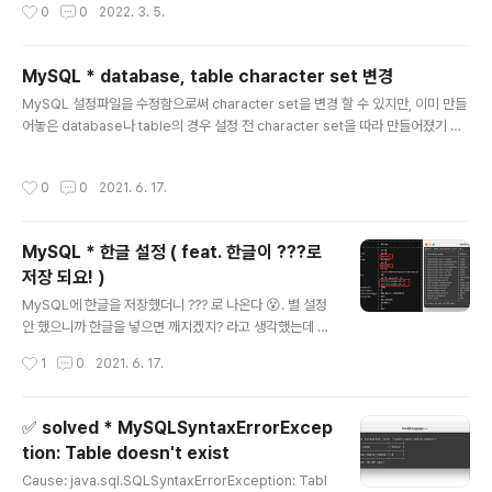
작성시간
0
0
2022. 3. 5.
stextendedproperty (NULL, 'schema', 'dbo', 'table', '[테이블명]', 'colum
n', default);
MySQL * database, table character set 변경
글 내용
MySQL 설정파일을 수정함으로써 character set을 변경 할 수 있지만, 이미 만들
어놓은 database나 table의 경우 설정 전 character set을 따라 만들어졌기 때
문에 개별적으로 변경이 필요하다. 변경하기 데이터 베이스 설정 mysql> ALTER
DATABASE [DB명] DEFAULT CHARACTER SET UTF8; 테이블 설정 mysq
작성시간
0
0
2021. 6. 17.
l> ALTER TABLE [TABLE명] CONVERT TO CHARACTER SET UTF8; 확
인하기 데이터 베이스 같은 경우 사용할 데이터 베이스로 접속 후 설정확인 명령어를
치시면 됩니다. mysql> use [DB명] mysql> show variables like 'c%'; Tha
MySQL * 한글 설정 ( feat. 한글이 ???로
nks for 🙈 MYSQL 데이터 입력시 물음표..
저장 되요! )
글 내용
MySQL에 한글을 저장했더니 ??? 로 나온다 😵. 별 설정
안 했으니까 한글을 넣으면 깨지겠지? 라고 생각했는데 역
시는 역시였다. 리눅스 환경에서 MySQL를 설치해서 기본
작성시간
1
0
2021. 6. 17.
캐릭터셋이 이런건가 싶기도 하다. 윈도우는 다르려나? 시
작에 앞서 인코딩 형식을 확인해보자. MySQL에 접속한
뒤 아래 명령어를 실행해야한다. mysql> show variabl
✅ solved * MySQLSyntaxErrorExcep
es like 'c%'; 쓰니는 설정을 다 하고 포스팅을 쓰고 있기
tion: Table doesn't exist
에.. 이전 설정에 대한 사진은 인터넷에서 퍼온 것과 비교해
글 내용
서 같이보자. 왼쪽 이미지처럼 latin1 친구가 여기저기 자리
Cause: java.sql.SQLSyntaxErrorException: Tabl