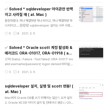
및 테이블 생성도 하도록 스크립트가 작성되어 있다. ~ %
docker exec -i oracle11g sqlplus system/oracle
✅ Solved * sqldeveloper 아이콘만 반짝
< scott.sql의_경로 컨테이너를 생성할 때 local 디렉토
이고 사라질 때 ( at. Mac )
리와 컨테이너 디렉토리를 연결해주었으면( volume mo
글 내용
unt ) sytem에 접속 후 스키마를 실행해도 되지만, 연결해
환장하겠다. 하나 해결하면 하나 터지고, 하나 해결하면 하
주지 않았거나 무슨 말인지 모르겠다! 한다면 그냥 밖에서
나 터지고.... 🤯🤯🤯 sqldeveloper 설치는 너무 쉬웠
해주자. 스크립트가 실행되다가 중간에 몇번 error가 생겼
고, 실행도 그냥 하면 됐는데.... 아이콘이 반짝이다가 아무
작성시간
0
8
2021. 3. 9.
다..
런 일이 일어나지 않는다..... 🤯 원인은? 1. JDK 8 또는 11
버전을 설치 하지 않았다. 2. JDK 버전을 여러개를 설치해
서 JDK가 path가 제대로 지정되지 않았다. 3. oracle에
✅ Solved * Oracle scott 계정 활성화 &
서 호완되지 않는?? 다른(?) JDK를 깔았다. 해결 방법은?
에러코드 ORA-01017, ORA-01918 ( at.
1번의 경우 아마 sqldeveloper 실행 시 8이나 11버전을
글 내용
Mac )
설치하라고 안내문구가 뜰 것 이라고 생각한다. sqldevel
으악! Status : Failure -Test failed: ORA-01017: inv
oper.sh 파일에 그렇게 써져 있었으니... 하지만 호옥시나
alid username/password; logon denied 터미널, s
그냥 꺼진다면 내가 버전을 잘못 깐 것은 아닌지 확인해보
qldeveloper 어디로 접속하든 상관없이 위 에러는 scot
작성시간
3
3
2021. 3. 9.
자. 3번의 경우엔..
t 계정이 활성화 되어있지 않기 때문에 뜨는 에러이다. 계정
을 활성화 시켜보자. 1. system 계정으로 접속 당연히 이
페이지를 보고 있노라면 docker 컨테이너를 실행 시키고
sqldeveloper 설치, 실행 및 scott 연동! (
나서 접속하는 것쯤은 알거라고 생각하지만 호옥시나 까먹
at. Mac )
었을 수도 있으니까.. 까먹었다면 👉2021.03.09 - [Dat
글 내용
abase] - Oracle XE 컨테이너 실행, 접속 및 종료 ( at.
Mac에서 Oracle DB를 쓰기 위해서는 일단 1. 도커 설치
Mac ) ~ % docker exec -it 컨테이너명 sqlplus Ent
2. Oracle XE DB 이미지 설치 및 컨테이너 생성 👉202
er user-name: sy..
1.03.09 - [Database] - Oracle XE버전 설치 ( at. Ma