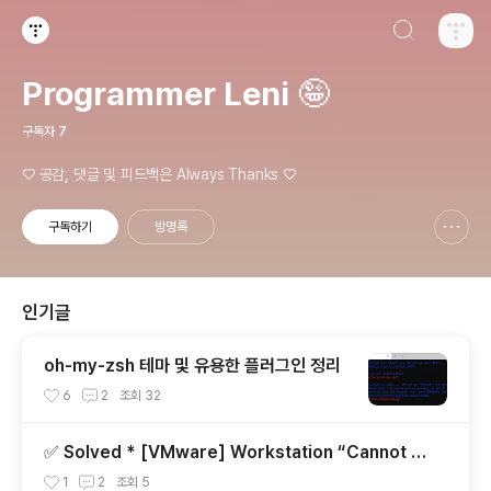
검색하기
티스토리
Programmer Leni 🤪
구독자
7
♡ 공감, 댓글 및 피드백은 Always Thanks ♡
구독하기
방명록
신고하기 레이어
열기
인기글
oh-my-zsh 테마 및 유용한 플러그인 정리
6
2
조회
32
✅ Solved * [VMware] Workstation “Cannot c
onnect the virtual device sata0:1/ide1:0 ...
1
2
조회
5