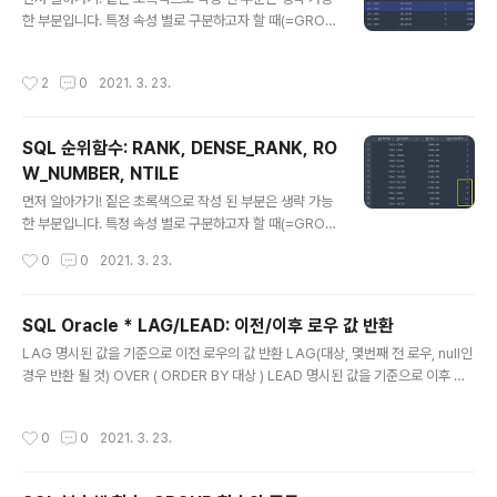
한가지 설정이 더 필요했다. 시작 ! 1. root 계정으로 로그
한 부분입니다. 특정 속성 별로 구분하고자 할 때(=GROU
인 2. log_bin_trust_function_creators 값 변경 일단
P BY 와 같은 동작을 시키고 싶을 때) PARTITION BY를
값을 먼저확인해보자! 기본 값이 off로 되어있는..
사용합니다. SUM OVER 누적 합계를 구합니다. sum(대
작성시간
2
0
2021. 3. 23.
상) over (partition by 대상, order by 대상) 예시 1 ) P
ANAME 테이블을 조회하여 제품코드, 판매점, 판매날짜,
판매량, 판매금액과 제품 코드 별 각 스토어의 합계 출력 s
SQL 순위함수: RANK, DENSE_RANK, RO
elect P_CODE, P_STORE, P_DATE, P_QTY, P_TO
W_NUMBER, NTILE
TAL, sum(P_TOTAL) over (partition by P_CODE,
글 내용
P_STORE order by P_DATE, P_TOTAL) "TOTAL"
먼저 알아가기! 짙은 초록색으로 작성 된 부분은 생략 가능
from PANMAE; 예시 2 )..
한 부분입니다. 특정 속성 별로 구분하고자 할 때(=GROU
P BY 와 같은 동작을 시키고 싶을 때) PARTITION BY를
작성시간
0
0
2021. 3. 23.
사용합니다. 기본 예시 외에 추가 예시를 보려면 더보기를
클릭하세요 😄! RANK 중복 값들에 대해서 동일 순위로 표
시하고, 중복 순위 다음 값에 대해서는 중복 개수만큼 떨어
SQL Oracle * LAG/LEAD: 이전/이후 로우 값 반환
진 순위로 출력하는 함수 rank(값) over (partition by
글 내용
LAG 명시된 값을 기준으로 이전 로우의 값 반환 LAG(대상, 몇번째 전 로우, null인
대상 order by 대상) select EMPNO, ENAME, SAL, r
경우 반환 될 것) OVER ( ORDER BY 대상 ) LEAD 명시된 값을 기준으로 이후 로
ank() over (order by SAL desc) "RANK" from EM
우의 값 반환 LAG(대상, 몇번째 후 로우, null인 경우 반환 될 것) OVER ( ORDER
P; 더보기 예시 1) -- ENAME 등수 출력하기 위한 쿼리 /*
BY 대상 )
select ename, rank() over (orde..
작성시간
0
0
2021. 3. 23.