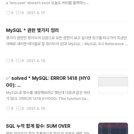
잡고 있다면 다음 포스팅을 통해 해결이 가능하다! 하지만
e 'leni.user' doesn't exist 오늘도 에러를 출력하느라
오른쪽과 같이 utf8로 되어 있는데도 ??? 로 뜬다면 다른
바쁜 콘솔군.. 🥲 에러 멈춰.. 테이블이 없나 싶어 확인을 해
작성시간
0
0
2021. 6. 17.
문제이니 구글신께 가보도록 하자. ⭐️ 아래 내..
봤더니 딱 하니 존재하고 있는 나의 user 테이블. 원인은
MySQL 쿼리 실행 시 대소문자를 구분하는 설정 때문에
일어난 일이였다. 따로 손을 대지 않았다면 기본 설정은 0
MySQL * 권한 몇가지 정리
으로 되어 있는데 이는 쿼리 실행 시 대소문자를 구별하여
글 내용
몇가지 권한만 정리되어 있음으로 모든 권한이 보고 싶다면 링크를 타고가서 조금만
실행하게 한다. 0 : (default) 테이블 생성 및 조회시 대소
아래로 내리면 테이블로 잘 정리되어 있다! MySQL :: MySQL 8.0 Reference M
문자 구분 함 1 : 입력값이 대소문자 상관없이 소문자로 인
anual :: 13.7.1.6 GRANT Statement 쓰니는 권한 설정을 sql tool을 사용해서
식하여 소문자 인식 파일 생성함. 2 : 윈도우에서 대소문자
했기때문에 명령어로 하는 방법은 적어두지 않았다. 명령어로 하는 방법이 필요하다
구분해서 테이블 가져옴 MySQL에 접속해서 옵션이 어떻
작성시간
0
0
2021. 6. 13.
면 포스팅 아래에 Thanks for을 참고하자! 권한 설명 ALL 모든 권한 부여 ALTER
게 설정되어 있는..
Table 내용 변경 가능 ALTER ROUTINE Function, Procedure, Trigger 내용
변경 또는 삭제 가능 CREATE Database, Table 생성 가능 CREATE ROUTINE
✅ solved * MySQL: ERROR 1418 (HY0
Function, Procedure, Trig..
00): ...
글 내용
MySQL로 함수를 생성해보려고 했는데 다음과 같은 에러
가 떴다.. ERROR 1418 (HY000): This function has
none of DETERMINISTIC, NO SQL, or READS SQ
작성시간
0
0
2021. 6. 13.
L DATA in its declaration and binary logging is e
nabled (you *might* want to use the less safe lo
g_bin_trust_function_creators variable) 사용자에
SQL 누적 합계 함수: SUM OVER
게 생성권한을 주었는데도 이런 문제가 생겨서 당황했는데
글 내용
먼저 알아가기! 짙은 초록색으로 작성 된 부분은 생략 가능