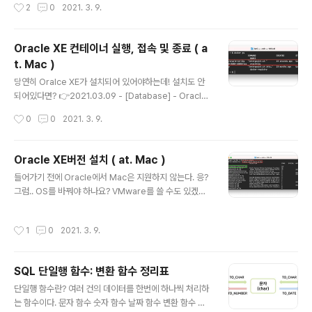
작성시간
2
0
2021. 3. 9.
c ) 3. 컨테이너 실행 👉2021.03.09 - [Database] -
Oracle XE 컨테이너 실행, 접속 및 종료 ( at. Mac ) 을 먼
저 해야한다. 헉헉... 그 이후! sqldeveloper를 사용하자!
Oracle XE 컨테이너 실행, 접속 및 종료 ( a
시작하자 1. 설치 google이 신께 developer를 설치하
t. Mac )
고 싶다고 얘기하자. 해당 사이트로 접속해서 macOS를
글 내용
확인하고 설치하면 된다. 오라클 계정으로 로그인을 해야
당연히 Oralce XE가 설치되어 있어야하는데! 설치도 안
다운로드 받을 수 있다! zip 파일로 다운되는데 압축을 해
되어있다면? 👉2021.03.09 - [Database] - Oracle
제하면 sqldeveloper.app 이..
XE버전 설치 ( at. Mac ) 1. Oracle XE DB 컨테이너가
작성시간
0
0
2021. 3. 9.
켜져 있는지 확인 만약 위 포스팅을 읽고 이 포스팅을 연결
해서 따라 왔거나, 다음 명령어로 컨테이너가 켜져 있는지
확인 했을 때 컨테이너가 목록에 없다면 일단 컨테이너를
Oracle XE버전 설치 ( at. Mac )
켜줘야 한다! ~ % docker ps 명령어를 입력했을 때 oral
글 내용
들어가기 전에 Oracle에서 Mac은 지원하지 않는다. 응?
ce 컨테이너가 목록에 있다면(= 켜져 있다면) 바로 3번으
그럼.. OS를 바꿔야 하나요? VMware를 쓸 수도 있겠지
로, oracle 컨테이너가 목록에 없다면(= 꺼저 있다면) 2번
만, 다행히 docker가 나온 이후론 docker를 통해 mac
으로 고고! 2. Oracle XE DB 컨테이너를 실행 시키자! 프
에서 oracle DB를 사용할 수 있다. 시작하기 전에 dock
로그램이 켜져있어야 쓸 수 있지 않을까? 지금 하는 작업은
작성시간
1
0
2021. 3. 9.
er 설치가 선행으로 필요한데... 나의 애플에는 이미 설치
프로그램을 실행시..
가 되어 있음으로 생략한다ㅠ ( 왜 포스팅을 안 해놨지!! )
혹시나 Docker 설치부터의 내용이 필요하다면 아래 Tha
SQL 단일행 함수: 변환 함수 정리표
nks for 페이지들을 참고하자! docker에 대해서 잘 모른
글 내용
다면 아래 나오는 명령어가 무엇인지 의아할 수 있다. 자세
단일행 함수란? 여러 건의 데이터를 한번에 하나씩 처리하
한 설명을 알고 싶다면 이 기회에 docker를 공부해보자.
는 함수이다. 문자 함수 숫자 함수 날짜 함수 변환 함수 묵