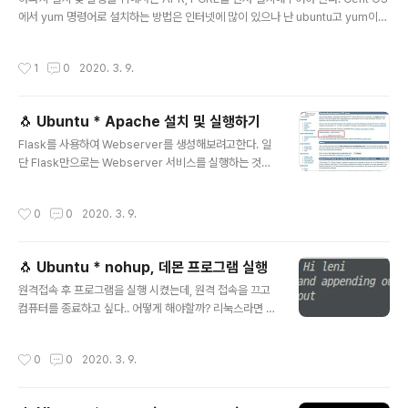
연동해주기 위한 프레임워크이다. 설치해보자 일단 WSGI
에서 yum 명령어로 설치하는 방법은 인터넷에 많이 있으나 난 ubuntu고 yum이
페이지에서 다운로드 부분을 클릭하여 설치할 버전을 선택
설치되어 있지 않으니까 코드를 다운받아서 설치해보자! 권한이 부족하다고 할 때는
하고 다운받자. 해당 포스트에서는 명령어를 이용하여 다
명령어들 앞에 sudo 로 root 권한을 부여해서 진행하면 된다! APR, APR-Util 설
운할 것이며 / 아래 src 폴더를 생성하여 그곳에서 작업을
작성시간
1
0
2020. 3. 9.
치하기 코드를 다운받아서 압축을 해제하려면 다운로드 페이지에 접속해서 원하는
진행할 것 이다. $ cd /src $ wget https:/..
버전의 소스코드를 다운 받도록 하고, 다운 받아 옮기는 것이 귀찮은 나는 wget 명
령어를 통하여 다운받도록 하겠다. 명령어를 사용할 때는 꼭 홈페이지에서 다운로드
🐧 Ubuntu * Apache 설치 및 실행하기
링크를 확인하고 진행하도록 하자! 루트 디렉토리 아래 src 디렉토리를 생성하여 진
글 내용
행하였다. $ cd /src $ wge..
Flask를 사용하여 Webserver를 생성해보려고한다. 일
단 Flask만으로는 Webserver 서비스를 실행하는 것은
불가능하다. 한번에 하나의 동작만 실행 할 수 있기 때문에
Flask만을 사용해서만든 웹앱을 실행시 여러가지 요청을
작성시간
0
0
2020. 3. 9.
처리할 수 없다. 아파치를 설치해서 사용해 보기 전에 아파
치를 설치 및 실행을 하기 위해서는 의존성 패키지들(APR,
PCRE)이 설치도 필요하다. 만약 configure: error: AP
🐧 Ubuntu * nohup, 데몬 프로그램 실행
R not found. Please read the documentation 와
글 내용
같은 오류가 나온다면 APR를 설치해 주어야 하는 것이다.
원격접속 후 프로그램을 실행 시켰는데, 원격 접속을 끄고
아직 이를 설치하지 않았다면 Apache 설치를 위한 의존
컴퓨터를 종료하고 싶다.. 어떻게 해야할까? 리눅스라면 의
성 패키지 설치하기 부터 먼저 보고오자! ◇ 2020/03/0
외로 쉽게 해결된다. What is the Nohup? 1. 표준 출력
9 - [OS/🐧 Linu..
을 nohup.out 또는 다른 파일으로 돌린다. 2. no hang u
작성시간
0
0
2020. 3. 9.
p을 줄인 키워드 명령어로 프로세스 중단( hang up )을
무시하고 명령어를 실행하는 명령어. = 터미널 종료 후에
도 프로그램을 데몬 처럼 실행하고 싶다. Output Control