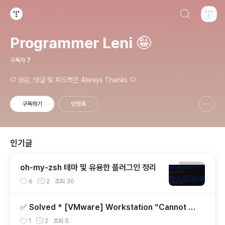
검색하기
티스토리
Programmer Leni 🤪
구독자
7
♡ 공감, 댓글 및 피드백은 Always Thanks ♡
구독하기
방명록
신고하기 레이어
열기
인기글
oh-my-zsh 테마 및 유용한 플러그인 정리
6
2
조회
30
✅ Solved * [VMware] Workstation “Cannot c
onnect the virtual device sata0:1/ide1:0 ...
1
2
조회
5