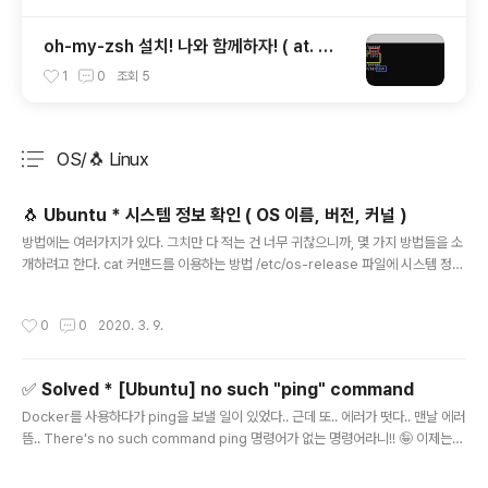
oh-my-zsh 설치! 나와 함께하자! ( at. Wi
ndows ) feat. zsh 설치
1
0
조회
5
OS/🐧 Linux
분류 전체보기
주요 글 목록
🐧 Ubuntu * 시스템 정보 확인 ( OS 이름, 버전, 커널 )
글 내용
방법에는 여러가지가 있다. 그치만 다 적는 건 너무 귀찮으니까, 몇 가지 방법들을 소
개하려고 한다. cat 커맨드를 이용하는 방법 /etc/os-release 파일에 시스템 정보
가 들어있다. 이것을 그냥 cat으로 터미널창에 뿌려주기만하면 끝! 다음의 정보를 포
함하고 있다. $ cat /etc/os-release NAME / VERSION / ID / ID_LIKE / PRE
작성시간
0
0
2020. 3. 9.
TTY_NAME / VERSION_ID / HOME_URL / SUPPORT_URL / BUG_REPOR
T_URL PRIVACY_POLICY_URL / VERSION_CODENAME / UBUNTU_COD
ENAME hostnamectl 커맨드를 이용하는 방법 말그대로 hostnamectl 커맨드를
✅ Solved * [Ubuntu] no such "ping" command
사용하면 된다. 앞의 cat과는 다르..
글 내용
Docker를 사용하다가 ping을 보낼 일이 있었다.. 근데 또.. 에러가 떳다.. 맨날 에러
뜸.. There's no such command ping 명령어가 없는 명령어라니!! 🤪 이제는
처음 격는 문제가 아니라서 아 설치하면 되겠구나 생각했지만 대체 어느 패키지에 있
는 것인가!! 나 처럼 멘붕온 사람들에게 도움이 되길 바라며 아래 해결 방법을 참고하