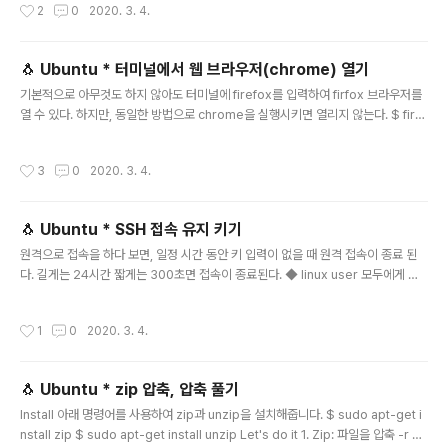
작성시간
2
0
2020. 3. 4.
지정한 변수가 제대로 잘 등록됬는지 확인 할 수 있습니다. 혹은 $ echo $이름을
이용하여 확인할 수도 있습니다. - - - - 환경변수 적용하기 ( 해지 하지 않는 한 영구
성 ) 1. 파일수정 bash.bashrc / bashrc $ vim /etc/bash.bashrc 파일을 수정
🐧 Ubuntu * 터미널에서 웹 브라우저(chrome) 열기
해 주시면 모든 사용자에게 환경변수를 영구적으로 등록하는 것과 같습니다. 파일을
글 내용
기본적으로 아무것도 하지 않아도 터미널에 firefox를 입력하여 firfox 브라우저를
열어주시고, 맨 마지막 혹은 맨 위에 사용자가 원하는 환경변수..
열 수 있다. 하지만, 동일한 방법으로 chrome을 실행시키면 열리지 않는다. $ firef
ox #firefox 브라우저 실행 $ chrome chrome: command not found 이유는
실행파일의 위치를 정의해 놓은 환경변수( PATH )에 크롬의 위치가 정의되어있지
작성시간
3
0
2020. 3. 4.
않기 때문이다. 이를 해결하는 방법은 두 가지가 있다. 1. 환경 변수( PATH ) 파일 편
집 - 환경 변수 파일을 편집하여 크롬에 속해 있는 폴더를 환경 변수에 추가 시킨다.
2. 크롬 파일 이동 - 크롬 파일을 이미 환경 변수에 등록되어 있는 폴더에 옮긴다. A.
🐧 Ubuntu * SSH 접속 유지 키기
locate 명령어로 실행 파일의 위치를 찾는다. ( /opt/googl..
글 내용
원격으로 접속을 하다 보면, 일정 시간 동안 키 입력이 없을 때 원격 접속이 종료 된
다. 길게는 24시간 짧게는 300초면 접속이 종료된다. ◆ linux user 모두에게 적
용하고 싶다면, $ vi /etc/ssh/ssh_config ◆ 지금 사용중인 user에게만 적용하
고 싶다면, $ vi ~/.ssh/config 💡 파일을 추가 혹은 수정해 주면 되는데 만약에 위
작성시간
1
0
2020. 3. 4.
위치에 해당 파일이 없다면 생성 후 내용을 추가해 주면 된다. Insert the followin
g: Host * ServerAliveInterval 300 ServerAliveCountMax 2 여기서 Serv
erAliveInterval의 단위는 sec이며 ServerAliveCountMax의 갯수는 살아있다
🐧 Ubuntu * zip 압축, 압축 풀기
고 보낼 메시지의 수 이다. ..
글 내용
Install 아래 명령어를 사용하여 zip과 unzip을 설치해줍니다. $ sudo apt-get i
nstall zip $ sudo apt-get install unzip Let's do it 1. Zip: 파일을 압축 -r 옵