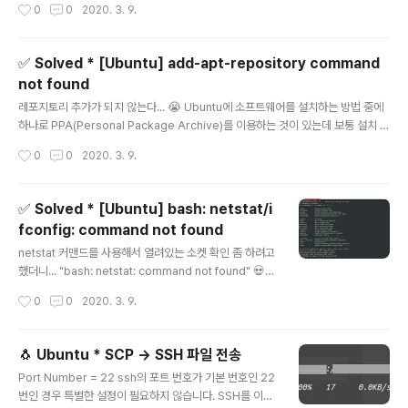
작성시간
0
0
2020. 3. 9.
자. Solved 해결 방법은 간단하다 iputils-ping 를 설치 해 주면 된다. $ sudo ap
t-get update $ sudo apt-get install iputils-ping 혹시나 싶어 덧붙이자면, d
ocker안에서의 경우 root 계정으로 로그인 되어 있는 경우가 많기 때문에 sudo
✅ Solved * [Ubuntu] add-apt-repository command
명령어를 쓰지 않고 apt-get 이하의 문장만 ..
not found
글 내용
레포지토리 추가가 되지 않는다... 😭 Ubuntu에 소프트웨어를 설치하는 방법 중에
하나로 PPA(Personal Package Archive)를 이용하는 것이 있는데 보통 설치 전
아래와 같은 명령어로 PPA 저장소를 추가해 준다. $ sudo add-apt-repository
작성시간
0
0
2020. 3. 9.
ppa:some/ppa 저장소를 추가해 주려고 하더 그 때 "sudo: add-apt-reposito
ry command not found" 에러를 만났다. 내가 사용하는 Ubuntu docker imag
e에 아마 저장소(repository)를 추가하는 패키지가 설치되지 않아서 발생하는 것
✅ Solved * [Ubuntu] bash: netstat/i
이라고 짐작은 했지만 어떻게 수정하는지 막막하던 그 때 해결방법을 찾았다. 해당
fconfig: command not found
방법은 Ubuntu, Devian 또는 Devin-based ..
글 내용
netstat 커맨드를 사용해서 열려있는 소켓 확인 좀 하려고
했더니... "bash: netstat: command not found" 💀💀
💀 예전 같으면 당황해서 우왕좌왕했겠지만, 이제는 '응 그
작성시간
0
0
2020. 3. 9.
냥 찾으면 됨~' 하고 웃어넘길 수 있게 됐다. + 추가적으로
함께 해결할 수 있는 에러 ifconfig: There's no such c
ommand There's no package named "ifconfig"
🐧 Ubuntu * SCP → SSH 파일 전송
해결해보자 간단하다. netstat가 들어간 패키지를 설치해
글 내용
Port Number = 22 ssh의 포트 번호가 기본 번호인 22
주면 해결된다. $ sudo apt-get update $ sudo apt-
번인 경우 특별한 설정이 필요하지 않습니다. SSH를 이용
get install net-tools 지금 설치하는 net-tools 패키지