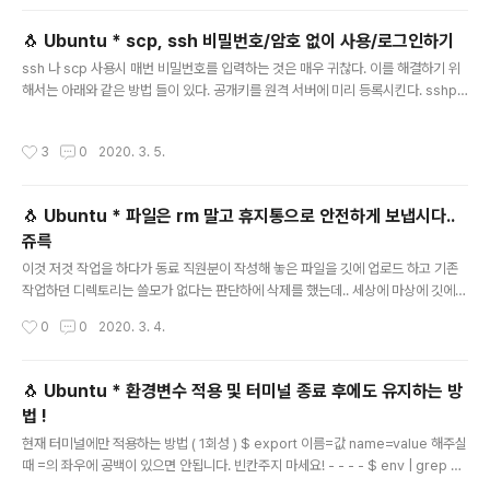
에 저장할지 물어보는 것인데 그냥 엔터를 치면 기본 경로에 저장된다. 2. Enter pa
ssphrase (empty for no passphrase): passphrase는 일종의 비밀번호로
🐧 Ubuntu * scp, ssh 비밀번호/암호 없이 사용/로그인하기
비공개키를 입력한 값으로 암호화 하..
글 내용
ssh 나 scp 사용시 매번 비밀번호를 입력하는 것은 매우 귀찮다. 이를 해결하기 위
해서는 아래와 같은 방법 들이 있다. 공개키를 원격 서버에 미리 등록시킨다. sshpa
ss 를 사용한다. expect 명령어를 이용해 비밀번호 입력을 자동화 한다. 이 중에서
도 1번 방법은 보안상으로도 가장 안전하며 등록하는 방법도 복잡하지않다. 2번 방
작성시간
3
0
2020. 3. 5.
법은 ssh와 직접관계가 없는 프로그램임으로 별도의 설치가 필요하며, 비번자동 입
력외에도 다양한 기능을 제공 한다고는 하나 쓰니는 필요없다고 판단되었기에 이런
방법이 있다는 것만 알린다. 3번 방법은 sshpass를 사용할 수 없는 상황에서 쓰면
🐧 Ubuntu * 파일은 rm 말고 휴지통으로 안전하게 보냅시다..
좋다고 하는데 ssh 자동 로그인 스크립트를 넘긴다고 한다. 여기서는 1번 방법을 사
쥬륵
용하여 비밀번호 없이 scp, ssh를 사..
글 내용
이것 저것 작업을 하다가 동료 직원분이 작성해 놓은 파일을 깃에 업로드 하고 기존
작업하던 디렉토리는 쓸모가 없다는 판단하에 삭제를 했는데.. 세상에 마상에 깃에
업로드 된 내용이 없다 ? 동료: 😨 !!!!!!!!!!!!!!! 나: ? . . . ? ! !!!!!!!!!!!!!!!!!!!!!!!!!!!!!! 😨 그렇
작성시간
0
0
2020. 3. 4.
다.. 오늘에서야 rm의 무서움을 절실히 깨닫게 된 나는.. 이제서야 휴지통으로 보내
는 방법을 생각하기 시작했다 😷 동군.. 죄송😷.. 준비하기 Trash 너는 어디에 있
니? 일단 Trash를 찾아야 버릴 것이 아닌가!? 그렇다면 일단 Trash가 어디에 있는
🐧 Ubuntu * 환경변수 적용 및 터미널 종료 후에도 유지하는 방
지 찾아보자 $ find ./ -name Trash 나의 경우는 Ubuntu 18.04 LTS인데 위치
법 !
가 ./.local/share/T..
글 내용
현재 터미널에만 적용하는 방법 ( 1회성 ) $ export 이름=값 name=value 해주실
때 =의 좌우에 공백이 있으면 안됩니다. 빈칸주지 마세요! - - - - $ env | grep 이
름 env는 적용된 환경 변수 목록을 다 보여줍니다. 이때, grep 명령어를 이용하여