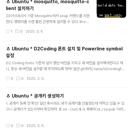
🐧 Ubuntu * mosquitto, mosquitto-c
$ nohup program 이 경우 출력되는 내용은 nohup.ou
lient 설치하기
t 이라는 파일에 저장된다. 파일이름을 지정하고 싶다면 어
글 내용
떻게 해야할까? $ nohup program > file 출력이 필요
2019/08/09 기준 Mosquitto에서 snap 커맨드를 지원
없어서, 파일을 생성하고 싶지 않는다면 어떻게 해야할까?
한다. 명령어를 쓰면 훨씬 간편하게 설치할 수 있다. Brok
$ nohup pro..
er (mosquitto-server) 설치 1. 저장소를 이용한 Brok
작성시간
1
0
2020. 3. 9.
er Server 설치 A. 저장소 업데이트 $ sudo apt-get i
nstall python3-software-properties $ sudo apt
-add-repository ppa:mosquitto-dev/mosquitto
🐧 Ubuntu * D2Coding 폰트 설치 및 Powerline symbol
-ppa $ sudo apt-get update B. 저장소 업데이트 확
설정
인 $ sudo apt-cache search mosquitto C. Mosq
글 내용
uitto server 설치 $ sudo apt-get install mosquitt
D2 Coding fonts 기존에 설치 했던 버전을 지우고 새 버전을 설치해야한다고 하
o D. 설치 확인 $ mosquitto 2. ..
니, 항상 새 버전을 설치할 때 주의하도록 하자! 일단 git에서[ nave/d2codingfon
t ]에서 최신 release file을 .zip으로 다운 받는다. 설치 방법 1. Command - 다운
작성시간
0
0
2020. 3. 5.
받은 폴더로 가서 unzip 명령을 실행시켜 준다. 예를 들어 다운 받은 .zip 파일명이
D2coding 이고 이를 D2CondingFont라는 폴더명으로 만들경우 아래와 같이 명
령어를 입력한다. $ sudo unzip D2coding.zip -d /usr/share/fonts/D2Cod
🐧 Ubuntu * 공개키 생성하기
ingFont 이렇게 하면 설치가 완료된다! 설치 방법 2. GUI install - 다운받은 폴더로
글 내용
1. 공개키 등록 전 확인! 일단 혹시라도 내가 공개키를 만들었는데 까먹고 있을 수 있
가서 .zip 파일의 압축을 풀..
으니 공개키가 있는지부터 확인하자. $ cd ~/.ssh $ ls 목록에 id_rsa.pub 이라는
파일이 있으면 이미 나는 공개키를 생성한 것이다. 2. 없다면 생성하자 $ ssh-key
gen -t rsa 위의 명령어를 이용해서 개인용 개인키/공개키를 생성한다. 더보기 1. E
작성시간
0
0
2020. 3. 5.
nter file in which to save the key (/home/user/.ssh/id_rsa): 경로를 어디