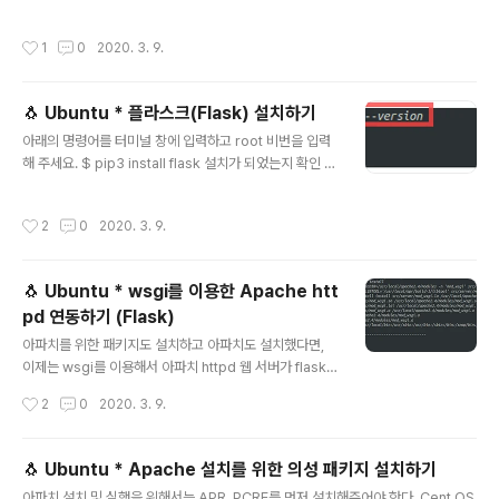
하여 다른 서버로 파일을 전송할 때 scp command를 이
에는 netstat뿐만 아니라 arp, ifconfig, nrarp, nameif,
용할 수 있습니다. $ scp 전송할것 수신할서버:저장될위
ro..
작성시간
1
0
2020. 3. 9.
치 수신할 서버에는 ssh 입력하실 때처럼 하시면 됩니다. r
oot@주소.주소.주소.주소 - - - - 전송 예시 및 확인 입력
형식은 똑같으며, 정보보호를 위해 회색으로 칠하였스니
🐧 Ubuntu * 플라스크(Flask) 설치하기
양해부탁드립니다. - - - - Tip. -r 옵션을 사용하면 디렉
글 내용
토리의 하위 파일까지 한번에 전송이 가능합니다. $ scp -
아래의 명령어를 터미널 창에 입력하고 root 비번을 입력
r 전송할디렉토리 수신할서버:저장될위치 다른 포트 번호
해 주세요. $ pip3 install flask 설치가 되었는지 확인 $
를 사용하는 경우 -P 옵션을 사용하여 포트를 지정해주어
flask --version + 더 알아보기 특정 버전의 Flask 패키
야 합니다. → 소문자가 아니라 꼭! 대..
지를 설치할 경우 flask==버전 을 추가해 주시면 됩니다.
작성시간
2
0
2020. 3. 9.
예를 들어 1.0 버전을 설치할 경우 아래와 같이 입력하시면
됩니다. $ pip3 install flask=1.0 Thanks for 🙈 [ bo
ok ] Flask 기반의 파이썬 웹 프로그래밍 - 이지호 지음 -
🐧 Ubuntu * wsgi를 이용한 Apache htt
pd 연동하기 (Flask)
글 내용
아파치를 위한 패키지도 설치하고 아파치도 설치했다면,
이제는 wsgi를 이용해서 아파치 httpd 웹 서버가 flask a
pp을 서비스할 수 있도록 설치 후 연결시켜보자! WSGI는
작성시간
2
0
2020. 3. 9.
무엇일까? 웹 서버 게이트웨이 인터페이스(WSGI, Web
Server Gateway Interface)는 웹서버와 웹 어플리케
이션의 인터페이스를 위한 파이썬 프레임워크라고 정의되
🐧 Ubuntu * Apache 설치를 위한 의성 패키지 설치하기
어있다. 즉, 웹 서버(Apache)와 Flask 애플리케이션을
글 내용
아파치 설치 및 실행을 위해서는 APR, PCRE를 먼저 설치해주어야 한다. Cent OS