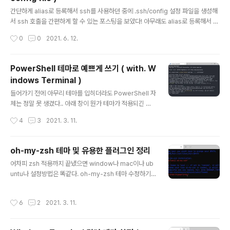
o: 간단한 비밀번호를 설정할 수 있습니다. VALIDATE P
글 내용
ASSWORD COMPONENT can be used to test pa
간단하게 alias로 등록해서 ssh를 사용하던 중에 .ssh/config 설정 파일을 생성해
sswords and improve security. It checks the str
서 ssh 호출을 간편하게 할 수 있는 포스팅을 보았다! 아무래도 alias로 등록해서 사
ength of password and allows the ..
용하는 것 보다는 설정파일에서 관리하는게 좋을 것 같다는 생각을 하며 두 방법 모
작성시간
0
0
2021. 6. 12.
두 정리해본다. Feat. 기존 alias로 등록해서 사용하던 방법 > alias ="ssh @" >
시작하기 1. ~/.ssh 아래 config 파일을 생성하고 권한을 부여한다. > touch ~/.ss
h/config > chmod 600 ~/.ssh/config 만약 ~/.ssh 폴더가 없다면 아래 명령어
PowerShell 테마로 예쁘게 쓰기 ( with. W
를 먼저 실행해주자. > mkdir ~/.ssh/ > chmod 700 ~/.ssh/ 2. config 파일을
indows Terminal )
입맛대로 수정해준다. > vi..
글 내용
들어가기 전에 아무리 테마를 입히더라도 PowerShell 자
체는 정말 못 생겼다.. 아래 창이 뭔가 테마가 적용되긴 된
모습이다... 이 친구를 예쁘게 쓰기 위해서는 Windows T
작성시간
4
3
2021. 3. 11.
erminal이 필요하다! zsh이나 우분투 환경을 사용할 생각
이 없다면 WSL은 설치하지 않아도 되니 Windows New
Terminal 설치 부분만 확인하자! 👉🏻 2021.03.11 - [O
oh-my-zsh 테마 및 유용한 플러그인 정리
S/Windows] - WSL, Windows New Terminal 설치,
글 내용
어차피 zsh 적용까지 끝냈으면 window나 mac이나 ub
설정 및 Ubuntu 디렉토리 접근( at. Windows ) ps. 설
untu나 설정방법은 똑같다. oh-my-zsh 테마 수정하기!
치한 Windows Terminal의 컬러테마 변경 👉🏻 2021.0
vi ~/.zshrc 위 파일에 ZSH_THEME 옵션을 수정해주면
3.11 - [OS/Windows] - Windows Terminal 컬러 테
된다. 기본은 robbyrussell로 되어있다. oh-my-zsh에
마 설정 ( at. Windows ) ..
작성시간
6
2
2021. 3. 11.
서 기본적으로 제공하는 테마는 다음 사이트를 참고해서
옵션 값만 변경해주면 되며. 👉🏻 ohmyzsh/ohmyzsh T
hemes 사용자들이 만들어서 배포하는 테마는 테마를 다