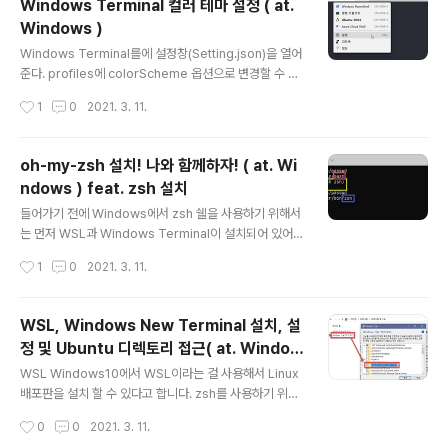
Windows Terminal 컬러 테마 설정 ( at.
운로드 후 옵션 값을 변경해주면 된다. 👉🏻 ohmyzsh/oh
Windows )
myzsh External themes 쓰니의 경우 사용자 배포 테
글 내용
마인 typerwritten 테마를 사용한다. source ~/.zshrc
Windows Terminal를에 설정창(Setting.json)을 열어
수정 후 터미널 창을 껏다 키면 적용이 되는데, 터미널 창을
준다. profiles에 colorScheme 옵션으로 변경할 수 있
새로 키지않고..
다. 쓰니는 기본으로 포함된 컬러테마 One Half Dark를
작성시간
1
0
2021. 3. 11.
사용했다. Terminal의 색상 테마를 변경해주자. 어떤게
있는지는 다음 페이지들을 참고하자! 이미 포함되어 있는
컬러 테마를 사용 할 때는 따로 scheme를 추가 작성해주
oh-my-zsh 설치! 나와 함께하자! ( at. Wi
지 않아도 된다. 기본으로 포함되어 있는 컬러 테마 👉🏻 Wi
ndows ) feat. zsh 설치
ndows 터미널의 색 구성표: 포함된 색 구성표 사용자들이
글 내용
올려놓은 컬러 테마 👉🏻 Windows Terminal Themes
들어가기 전에 Windows에서 zsh 쉘을 사용하기 위해서
좀 더 자세한 설명을 원한다면 아래 Thanks for 페이지를
는 먼저 WSL과 Windows Terminal이 설치되어 있어야
참고하자! Thanks for 🙈 윈도우 터미널 테마 적용하기
한다. 아직 안했다면 👇🏻 2021.03.11 - [OS/Windows]
작성시간
1
0
2021. 3. 11.
- WSL, Windows New Terminal 설치, 설정 및 Ubun
tu 디렉토리 접근( at. Windows ) 먼저 zsh 설치하기 su
do apt-get update apt-get 명령어를 사용해서 설치
WSL, Windows New Terminal 설치, 설
해야 하는데 뭐든 프로그램 설치전 apt-get update는 필
정 및 Ubuntu 디렉토리 접근( at. Window
수! sudo apt-get install -y zsh oh-my-zsh는 zsh
글 내용
s )
를 좀 더 사용하기 편하게 해주는 아이임으로 zsh가 설치
WSL Windows10에서 WSL이라는 걸 사용해서 Linux
되어 있다면 무.용.지.물! 그럼으로 설치해준다. 중간에 비
배포판을 설치 할 수 있다고 합니다. zsh를 사용하기 위해
밀번호를 치라고 나오는데 Ubuntu 계정..
서는 이 친구가 필요하니까 그럼 설치해보도록합시다! 1. Li
작성시간
0
0
2021. 3. 11.
nux용 Windows 하위 시스템 on 하기! 제어판 > 프로그