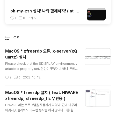
oh-my-zsh 설치! 나와 함께하자! ( at. Wi
ndows ) feat. zsh 설치
1
0
조회
5
OS
분류 전체보기
주요 글 목록
MacOS * xfreerdp 오류, x-server(xQ
uartz) 설치
글 내용
Please check that the $DISPLAY environment v
ariable is properly set. 원인이 무엇이냐 하니, 우리가
사용하려는 xfreerdp 명령어는 x-client 라 x-server
작성시간
2
6
2022. 10. 13.
가 있어야 동작을 할 수 있는데, 대체 어떤 버전부터인지는
모르겠지만 MacOS 가 특정 버전 이후 부터 x-server
설치가 기본이 아니라고한다. (= 안 깔려 있다는 말씀) 설
MacOS * freerdp 설치 ( feat. HIWARE
치하자 xquartz는 설치 방법은 있으나 별도의 삭제툴이
xfreerdp, xfreerdp_tls 무반응 )
없다. app cleaner를 사용하면 쉽게 지울수 있고 그렇지
글 내용
않은 경우 아래 명령어를 script로 만들어 사용하면 된다
HIWARE 라는 프로그램을 사용하게 되었다. 근데 아무리
(클릭). 라는데 그냥 app cleaner 를 사용해서 지워라. 설
이것저것 눌러봐도 아무런 동작을 하지 않았다... 😥 환경
치가 다 끝나면 재로그인을 해주어야 xquartz 가 실..
설정을 뒤져보다 뭔가 묘한 느낌을 받았다. 아래 사진을 함