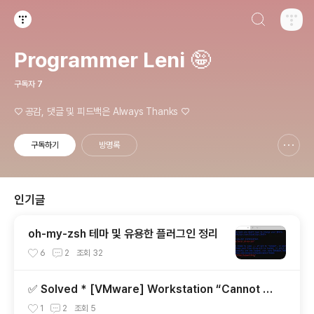
검색하기
티스토리
Programmer Leni 🤪
구독자
7
♡ 공감, 댓글 및 피드백은 Always Thanks ♡
구독하기
방명록
신고하기 레이어
열기
인기글
oh-my-zsh 테마 및 유용한 플러그인 정리
6
2
조회
32
✅ Solved * [VMware] Workstation “Cannot c
onnect the virtual device sata0:1/ide1:0 ...
1
2
조회
5