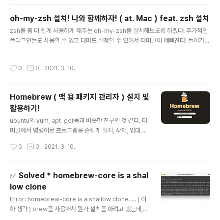
램 > 프로그램 및 기능 좌측 메뉴에서 Windows 기능 켜
기/끄기 클릭 Linux용 Windows 하위 시스템을 체크해줍
oh-my-zsh 설치! 나와 함께하자! ( at. Mac ) feat. zsh 설치
니다! ( 전 미리 했어서 체크되어 있어요. ) 시스템을 재부팅
글 내용
zsh를 좀 더 쉽게 사용하게 해주는 oh-my-zsh를 설치해보도록 하겠다! 추가적인
해야 하기때문에 재부팅하고 와줍니다! 2. Linux 배포판
플러그인들도 사용할 수 있고 테마도 설정할 수 있어서 터미널이 예뻐진다! 들어가기
설치 Microsoft Store를 열어줍니다. wsl 검색 후 앱 중
전에 카탈리나? 모하비?... 여하튼 특정 OS 이상에서는 Mac의 기본 터미널이 zsh
에서 "Ubuntu 버전 LTS" 이름으로 된 앱 하나를 픽해서
쉘이다. 따라서 따로 zsh를 설치 할 필요가 없다. 그런데 zsh이 설치 되어 있지 않다
설치합니다. 당연히 숫자가 높은게 최신 버전이겠죠? 저는
작성시간
0
0
2021. 3. 10.
면? 설치해주자. brew install zsh brew 커맨드를 사용 할 수 없다면 brew를 먼
Ubuntu 20.04 ..
저 설치해주어야한다. 다음 페이지를 먼저 하고 오자! 👉2021.03.10 - [OS/Mac
OS] - Homebrew ( 맥 용 패키지 관리자 ) 설치 및 활용하기! 설치하기 아래 두 가
Homebrew ( 맥 용 패키지 관리자 ) 설치 및
지 중 하나만 사용하면 된다! 1. curl 커맨드를 이용한 설치 sh -c "..
활용하기!
글 내용
ubuntu의 yum, apt-get등과 비슷한 친구인 것 같다. 터
미널에서 명령어로 프로그램을 손쉽게 설치, 삭제, 업데이
트 할 수 있도록 도와준다. Mac에서 프로그램 설치 시 Ap
작성시간
0
0
2021. 3. 10.
p store 또는 해당 사이트에 접속해서 프로그램을 다운하
는데 어떤 걸 하고 있는지 모르니 나도 모르는 프로그램이
설치 될 수도 있고, 프로그램을 재설치, 삭제, 업데이트 시
✅ Solved * homebrew-core is a shal
기존의 데이터가 남아서 찝찝함을 느끼거나 Mac이 버벅
low clone
대는 경우도 있다. AppCleaner를 이용해서 비워주기는
글 내용
하지만... 그래도 편하게 관리 할 수 있는게 있다면 더 좋지!
Error: homebrew-core is a shallow clone. ... ( 이
설치하자 터미널을 열어서 아래 명령어를 실행하자 /bin/b
하 생략 ) brew를 사용해서 뭔가 설치를 하려고 했는데,
ash -c "$(curl -fsSL https://raw.githubuserconte
설치는 되는데 동시에 에러가 생기도라... 2020년 10월부