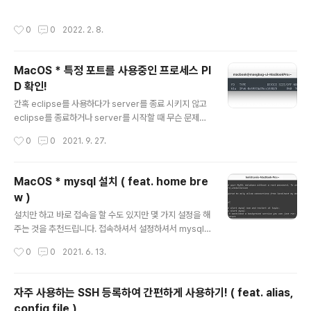
는 생각이 들어 찾아봤더니 역시나 설치할 수 있었다. 물론 Citrix Receiver 를 사
내용 확인 후 사용을 종료하려고 했던 프로세스가 맞다면 t
용하여 접속하기 위해서는 Citrix Workspace를 추가로 설치해줘야 했긴했지만..
askkill 명령어를 사용해 프로세스를 강제 종료함으로서
작성시간
0
0
2022. 2. 8.
일련의 방법을 정리해둔다! 1. Citrix Receiver 를 설치한다. Receiver 12.9.1 for
다른 곳에서 ..
Mac - Citrix Receiver 12.9 for Mac product software www.citrix.com
2. Citrix Workspace 를 설치한다. Citrix Workspace app 2201 for Mac ..
MacOS * 특정 포트를 사용중인 프로세스 PI
D 확인!
글 내용
간혹 eclipse를 사용하다가 server를 종료 시키지 않고
eclipse를 종료하거나 server를 시작할 때 무슨 문제가
생겨 꼬임이 발생했을 때 server를 재시작하면 'xxxx po
작성시간
0
0
2021. 9. 27.
rt already used' 와 같은 문구를 보곤한다. (정확하진 않
다 기억으로 적는거라 🤣) 혹은, 터미널이 꺼졌지만 back
단에서 돌고 있어 그런지 port가 여전히 listen 상태인 경
MacOS * mysql 설치 ( feat. home bre
우도 있다. mac.. 아니 사실 상 zsh 스크립트에서 사용되
w )
는 명령어가 아닐까 싶은데 OS 쪽은 아직 헷병아리 수준이
글 내용
니 아시는 고수분들의 답변을 기대하며 그냥 macOS에서
설치만 하고 바로 접속을 할 수도 있지만 몇 가지 설정을 해
확인하는 방법이라고 생각하고 작성한다. 확인하기 lsof -i
주는 것을 추천드립니다. 접속하셔서 설정하셔서 mysql
:포트번호 🧸 Tip. 죽이는 건 어떻게 할까? kill 명령어에
명령어로 설정을 수정하셔도 괜찮습니다. 설치하기 > bre
작성시간
0
0
2021. 6. 13.
강제종료 옵션 -9를..
w install mysql 설정하기 mysql에 대한 설정을 시작합
니다. > mysql_secure_installation 1. 비밀번호 복잡
성에 대해 설정합니다. Yes: 간단한 비밀번호를 설정 할 수
자주 사용하는 SSH 등록하여 간편하게 사용하기! ( feat. alias,
없습니다. 무조건 복잡한 비밀번호로 설정해야 합니다. N
config file )