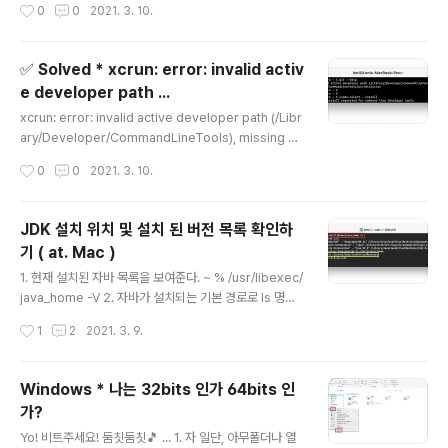
작성시간
0
0
2021. 3. 10.
nt.com/Homebrew..
터 HomeBrew는 설치 시 더이상 shallow clone을 생
성하지 않고, 2020년 12월부터는 shallow clone을 업
데이트 할 수도 없기 때문이라는데.... ? 해결해보자 To `b
✅ Solved * xcrun: error: invalid activ
rew update`, first run: git -C /usr/local/Homebre
e developer path ...
w/Library/Taps/homebrew/homebrew-core fet
글 내용
ch --unshallow This command may take a few
xcrun: error: invalid active developer path (/Libr
minutes to run due to the large size of..
ary/Developer/CommandLineTools), missing xc
run at: /Library/Developer/CommandLineTools/
작성시간
0
0
2021. 3. 10.
usr/bin/xcrun git이나 curl등 명령어를 사용하려고 했더
니 또 나에게 시련이.. 원인 MacOS는 업데이트 되었는데
Xcode Command Line Tools가 최신버전이 아니라서
JDK 설치 위치 및 설치 된 버전 목록 확인하
그렇다고 한다. 아니 같이 업데이트 좀 자동으로 해주지 해
기 ( at. Mac )
결해보자 ~ % xcode-select --install 위 명령어를 사
글 내용
용해서 업데이트 해주면 끝! Thanks for 🙈 [GIT] Mac
1. 현재 설치된 자바 목록을 보여준다. ~ % /usr/libexec/
OS에서 xcrun error 발생시 대처 방법 출처: [개발자 Su
java_home -V 2. 자바가 설치되는 기본 경로로 ls 명령
nh..
어를 같이 사용하면 설치된 jdk들을 볼 수 있다. /Library/
작성시간
1
2
2021. 3. 9.
Java/JavaVirtualMachines 3. 각 버전의 path 뽑아보
기 ~ % echo $(/usr/libexec/java_home -F -v 버전
번호)
Windows * 나는 32bits 인가 64bits 인
가?
글 내용
Yo! 비트주세요! 둠칫둠칫🎵 ... 1. 자 일단, 아무폴더나 열