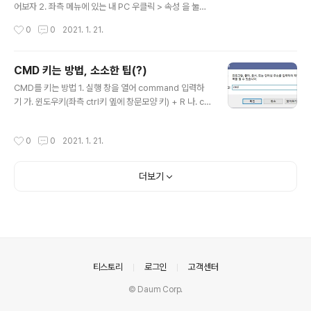
어보자 2. 좌측 메뉴에 있는 내 PC 우클릭 > 속성 을 눌러
준다. 3. 시스템 창이 뜨면 확인한다! 끝! 히히 비트! 둠칫둠
작성시간
0
0
2021. 1. 21.
칫두둠칫🎵
CMD 키는 방법, 소소한 팁(?)
글 내용
CMD를 키는 방법 1. 실행 창을 열어 command 입력하
기 가. 윈도우키(좌측 ctrl키 옆에 창문모양 키) + R 나. c
md 입력 후 엔터 - 이 경우 관리자 권한으로 열리지 않는
다. 2. 앱 찾아 실행하기 가. 윈도우키 눌러서 창 열기 나. 명
작성시간
0
0
2021. 1. 21.
령 프롬프트 검색하여 열기 - 이 경우 관리자 권한으로 열
지, 그냥 열지를 우측 메뉴에서 선택할 수 있다. 나름의 꿀
팁 cmd를 열어 경로 이동을 하다보면 깊은 곳 까지가기 귀
더보기
찮다. 그러나 우리에겐 익숙한 UI환경이 있지 않은가? 1. 내
가 위치한 폴더에서 바로 cmd를 열 수 있다면? 가. 가고자
위치에 폴더를 연다. 나. 주소 창에 cmd를 치고 엔터를 누
르면 해당 경로에 위치한 cmd 창이 뿅😁! 2. 경로만 복사
해 와서 cmd에서 열자! 가. 복사..
의안내
티스토리
로그인
고객센터
© Daum Corp.