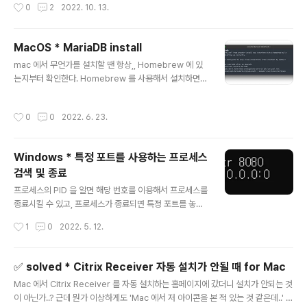
작성시간
0
2
2022. 10. 13.
께 보자. 무엇인지 느낌이 오는가? 간단히 얘기하자면 실제
경로에 해당 프로그램이 있는 것들은 아이콘이 지정되어
보이고, 실제 프로그램이 없어 사용할 수 없는 것들은 아이
MacOS * MariaDB install
콘에 ? 가 되어있다(물론, 실제 경로에 파일도 없다). 여기
글 내용
mac 에서 무언가를 설치할 땐 항상,, Homebrew 에 있
저기 검색해봤더니 freerdp 를 설치하면 사용할 수 있는
는지부터 확인한다. Homebrew 를 사용해서 설치하면
것이였다. 그래서 설치했다. 설치하기 brew install freer
관리가 좀 편하다고 느껴지기 때문에... 그리고 대부분은 H
dp 설치 완료 된 후에, HIWARE 를 껏다 키면 다음과 같이
omebrew 를 통해 설치 할 수 있다. 이번에 설치할 Mari
링크가 되어 있는 것을 확인 할 수 있고 ( 하단 왼쪽 이미지
작성시간
0
0
2022. 6. 23.
aDB 역시 Homebrew 를 사용해서 설치할 것이기 때문
), 아까 열었던 ( 위 이미지) 설정 창에서 터..
에 일단 Homebrew 업데이트를 먼저해준다. 아직 Hom
ebrew 설치가 되어 있지 않다면 위 링크(Homebrew)
Windows * 특정 포트를 사용하는 프로세스
를 사용해서 설치부터 진행하자! 1. Update Homebrew
검색 및 종료
brew install mariadb 2. Install MariaDB brew inst
글 내용
all mariadb - 특별히 설치하고 싶은 버전이 있다면 다음
프로세스의 PID 을 알면 해당 번호를 이용해서 프로세스를
명령어로 설치할 수 있는 버전 체크를 하고 mariadb@버
종료시킬 수 있고, 프로세스가 종료되면 특정 포트를 놓아
전 으로 설..
주게(?)됩니다. 해보기 1. 터미널 창에서 netstat, findstr
작성시간
1
0
2022. 5. 12.
명령어를 사용해서 특정 포트를 사용하는 프로세스를 검색
합니다. > netstat -ano | findstr 특정포트_번호 이때 출
력화면에서 맨 마지막에 위치에 있는 번호가 바로 해당 프
✅ solved * Citrix Receiver 자동 설치가 안될 때 for Mac
로세스의 PID 번호입니다. 2. 잘못 종료하면 위험하니 tas
글 내용
Mac 에서 Citrix Receiver 를 자동 설치하는 홈페이지에 갔더니 설치가 안되는 것
klist 명령어를 사용해 한 번 더 상세 내용을 확인해줍니다.
이 아닌가..? 근데 뭔가 이상하게도 'Mac 에서 저 아이콘을 본 적 있는 것 같은데..' 라
> tasklist /svc /FI "PID eq 앞서_확인한_PID_번호" 3.